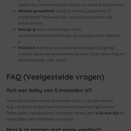
waarin de primaire verzorger slaapt, en wissel af met partner.
Mentale gezondheid
: voel je je somber, gespannen of
overprikkeld? Bespreek het—postpartum klachten zijn
behandelbaar.
Beweging
: korte wandelingen, lichte
core/bekkenbodemoefeningen als je zorgverlener akkoord
is.
Praktisch
: bereid je voor op de eerste hapjes (volgende
maand): observeer gereedheidssignalen, check zithouding en
bestek (lepeltje, slab, bakje).
FAQ (Veelgestelde vragen)
Rolt een baby van 5 maanden al?
Veel baby’s rollen rond 4–6 maanden (buik→rug vaak eerder).
Rug→buik kan in deze fase óók komen, maar het is geen must.
Oefen speels: leg speelgoed net buiten bereik, geef
vrije mat-tijd
en
laat je baby niet onbeheerd op hoogte.
Mag ik al starten met vaste voeding?