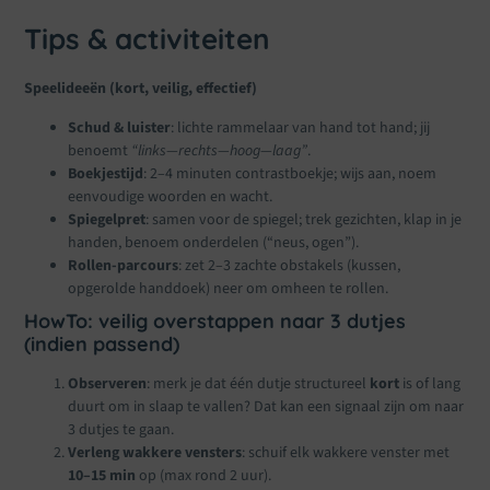
Tips & activiteiten
Speelideeën (kort, veilig, effectief)
Schud & luister
: lichte rammelaar van hand tot hand; jij
benoemt
“links—rechts—hoog—laag”
.
Boekjestijd
: 2–4 minuten contrastboekje; wijs aan, noem
eenvoudige woorden en wacht.
Spiegelpret
: samen voor de spiegel; trek gezichten, klap in je
handen, benoem onderdelen (“neus, ogen”).
Rollen-parcours
: zet 2–3 zachte obstakels (kussen,
opgerolde handdoek) neer om omheen te rollen.
HowTo: veilig overstappen naar 3 dutjes
(indien passend)
Observeren
: merk je dat één dutje structureel
kort
is of lang
duurt om in slaap te vallen? Dat kan een signaal zijn om naar
3 dutjes te gaan.
Verleng wakkere vensters
: schuif elk wakkere venster met
10–15 min
op (max rond 2 uur).