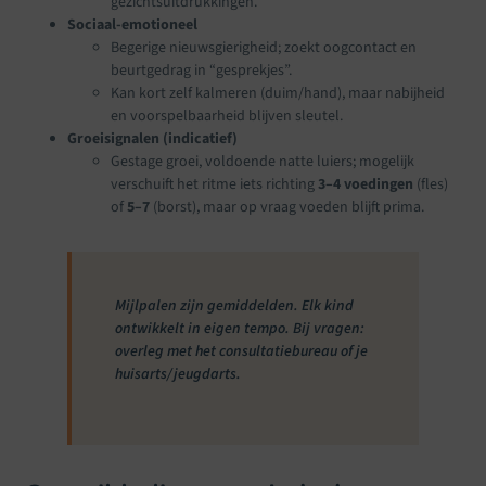
gezichtsuitdrukkingen.
Sociaal-emotioneel
Begerige nieuwsgierigheid; zoekt oogcontact en
beurtgedrag in “gesprekjes”.
Kan kort zelf kalmeren (duim/hand), maar nabijheid
en voorspelbaarheid blijven sleutel.
Groeisignalen (indicatief)
Gestage groei, voldoende natte luiers; mogelijk
verschuift het ritme iets richting
3–4 voedingen
(fles)
of
5–7
(borst), maar op vraag voeden blijft prima.
Mijlpalen zijn gemiddelden. Elk kind
ontwikkelt in eigen tempo. Bij vragen:
overleg met het consultatiebureau of je
huisarts/jeugdarts.