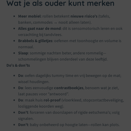
Wat je als ouder kunt merken
Meer mobiel
: rollen betekent
nieuwe risico’s
(tafels,
banken, commodes → nooit alleen laten).
Alles gaat naar de mond
: dit is sensomotorisch leren en ook
verzachting bij tandvlees.
Brabbels & gilletjes
: oefenen met toonhoogte en volume is
normaal.
Slaap
: sommige nachten beter, andere rommelig—
schommelingen blijven onderdeel van deze leeftijd.
Do’s & don’ts
Do
: oefen dagelijks tummy time en vrij bewegen op de mat;
wissel houdingen.
Do
: lees eenvoudige
contrastboekjes
, benoem wat je ziet,
laat pauzes voor “antwoord”.
Do
: maak huis
rol-proof
(vloerkleed, stopcontactbeveiliging,
losliggende koorden weg).
Don’t
: forceren van doorslapen of rigide eetschema’s; volg
signalen.
Don’t
: baby onbeheerd op hoogte laten—rollen kan plots.