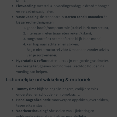
prima.
Flesvoeding
: meestal 4–5 voedingen/dag; leidraad = honger-
en verzadigingssignalen.
Vaste voeding
: de standaard is
starten rond 6 maanden
én
bij
gereedheidssignalen
:
goede hoofd/rompcontrole (stabiel in zit met steun),
interesse in eten (naar eten reiken/kijken),
tongstootreflex neemt af (eten blijft in de mond),
kan hap naar achteren en slikken.
Begin niet structureel vóór 6 maanden zonder advies
van je zorgverlener.
Hydratatie & reflux
: natte luiers zijn een goede graadmeter.
Een beetje teruggeven blijft normaal; rechtop houden na
voeding kan helpen.
Lichamelijke ontwikkeling & motoriek
Tummy time
blijft belangrijk: langere, vrolijke sessies
ondersteunen schouder- en rompkracht.
Hand-oogcoördinatie
: voorwerpen oppakken, overpakken,
tegen elkaar slaan.
Voorkeurshouding
? Afwisselen van kijkrichting en
voldoende vrije mat-tijd helpen een
plattetje