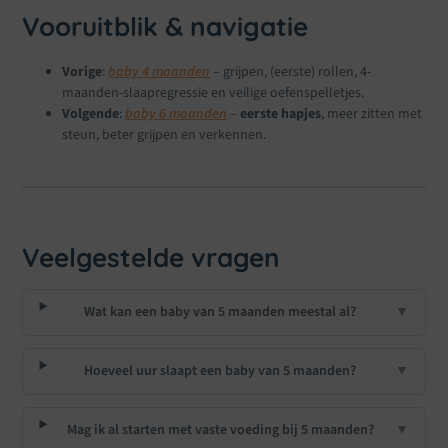
Vooruitblik & navigatie
Vorige
:
baby 4 maanden
– grijpen, (eerste) rollen, 4-
maanden-slaapregressie en veilige oefenspelletjes.
Volgende
:
baby 6 maanden
–
eerste hapjes
, meer zitten met
steun, beter grijpen en verkennen.
Veelgestelde vragen
Wat kan een baby van 5 maanden meestal al?
▼
Hoeveel uur slaapt een baby van 5 maanden?
▼
Mag ik al starten met vaste voeding bij 5 maanden?
▼