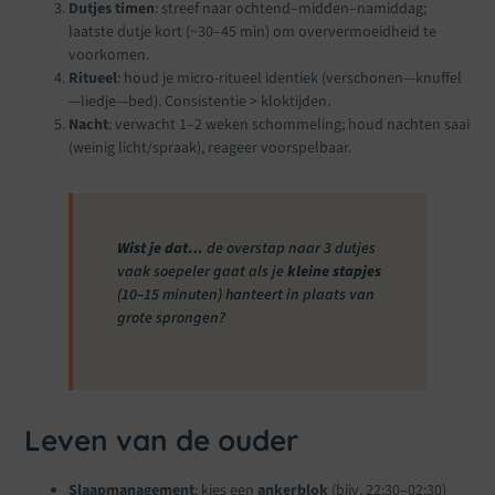
Dutjes timen
: streef naar ochtend–midden–namiddag;
laatste dutje kort (~30–45 min) om oververmoeidheid te
voorkomen.
Ritueel
: houd je micro-ritueel identiek (verschonen—knuffel
—liedje—bed). Consistentie > kloktijden.
Nacht
: verwacht 1–2 weken schommeling; houd nachten saai
(weinig licht/spraak), reageer voorspelbaar.
Wist je dat…
de overstap naar 3 dutjes
vaak soepeler gaat als je
kleine stapjes
(10–15 minuten) hanteert in plaats van
grote sprongen?
Leven van de ouder
Slaapmanagement
: kies een
ankerblok
(bijv. 22:30–02:30)