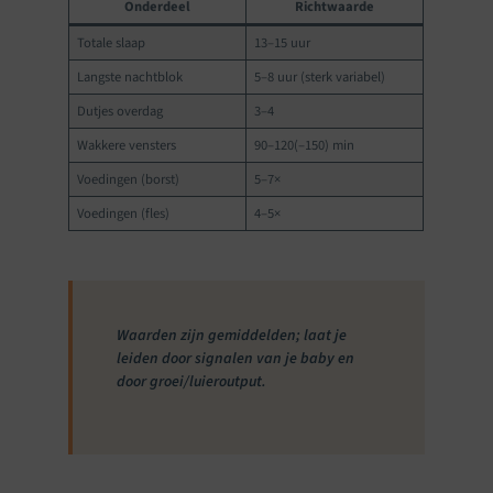
Onderdeel
Richtwaarde
Totale slaap
13–15 uur
Langste nachtblok
5–8 uur (sterk variabel)
Dutjes overdag
3–4
Wakkere vensters
90–120(–150) min
Voedingen (borst)
5–7×
Voedingen (fles)
4–5×
Waarden zijn gemiddelden; laat je
leiden door signalen van je baby en
door groei/luieroutput.