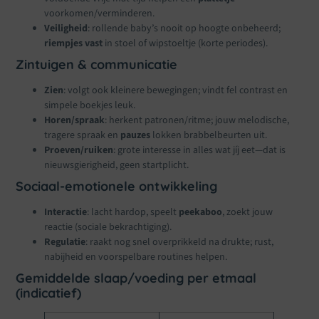
voorkomen/verminderen.
Veiligheid
: rollende baby’s nooit op hoogte onbeheerd;
riempjes vast
in stoel of wipstoeltje (korte periodes).
Zintuigen & communicatie
Zien
: volgt ook kleinere bewegingen; vindt fel contrast en
simpele boekjes leuk.
Horen/spraak
: herkent patronen/ritme; jouw melodische,
tragere spraak en
pauzes
lokken brabbelbeurten uit.
Proeven/ruiken
: grote interesse in alles wat jíj eet—dat is
nieuwsgierigheid, geen startplicht.
Sociaal-emotionele ontwikkeling
Interactie
: lacht hardop, speelt
peekaboo
, zoekt jouw
reactie (sociale bekrachtiging).
Regulatie
: raakt nog snel overprikkeld na drukte; rust,
nabijheid en voorspelbare routines helpen.
Gemiddelde slaap/voeding per etmaal
(indicatief)