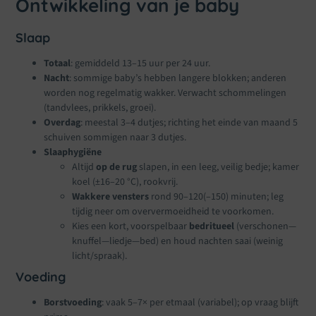
Ontwikkeling van je baby
Slaap
Totaal
: gemiddeld 13–15 uur per 24 uur.
Nacht
: sommige baby’s hebben langere blokken; anderen
worden nog regelmatig wakker. Verwacht schommelingen
(tandvlees, prikkels, groei).
Overdag
: meestal 3–4 dutjes; richting het einde van maand 5
schuiven sommigen naar 3 dutjes.
Slaaphygiëne
Altijd
op de rug
slapen, in een leeg, veilig bedje; kamer
koel (±16–20 °C), rookvrij.
Wakkere vensters
rond 90–120(–150) minuten; leg
tijdig neer om oververmoeidheid te voorkomen.
Kies een kort, voorspelbaar
bedritueel
(verschonen—
knuffel—liedje—bed) en houd nachten saai (weinig
licht/spraak).
Voeding
Borstvoeding
: vaak 5–7× per etmaal (variabel); op vraag blijft