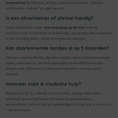
overpakken
(jij reikt aan, je baby pakt over); benoem
“pakken—
vasthouden—loslaten”
en geef pauzes.
Is een zitverkleiner of zitstoel handig?
Korte stukjes kan, maar
vrije beweging op de mat
heeft de
voorkeur voor motorische ontwikkeling. Laat je baby niet langdurig
in één houding zitten; wissel af en gebruik riempjes.
Kan doorkomende tandjes al op 5 maanden?
Het kán, maar hoeft niet. Signalen: kwijlen, op handen/voorwerpen
bijten, soms onrust. Een koel bijtringetje en knuffelmomenten
helpen vaak. Bij koorts of ziekteverschijnselen: overleg met je
huisarts.
Wanneer zoek ik medische hulp?
Bij koorts (≥38 °C), sufheid, slecht drinken, weinig natte luiers,
ademhalingsmoeilijkheden, herhaald projectielbraken,
ontroostbaar huilen of als je onderbuikgevoel zegt dat er iets mis is
—bel je huisarts.