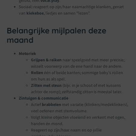
geluid, veel
vocal play
.
Sociaal: reageert op zijn/haar naamachtige klanken, geniet
van
kiekeboe
, liedjes en samen “lezen”.
Belangrijke mijlpalen deze
maand
Motoriek
Grijpen & reiken
naar speelgoed met meer precisie;
wisselt voorwerp van de ene hand naar de andere.
Rollen
één of beide kanten; sommige baby’s rollen
om hun as als spel.
Zitten met steun
(bijv. in je schoot of met kussens
achter de romp); zelfstandig zitten is meestal later.
Zintuigen & communicatie
Actief
brabbelen
met variatie (klinkers/medeklinkers),
veel oefenen met stemvolume.
Volgt kleine objecten vloeiend en verkent met ogen,
handen én mond.
Reageert op zijn/haar naam en op jullie