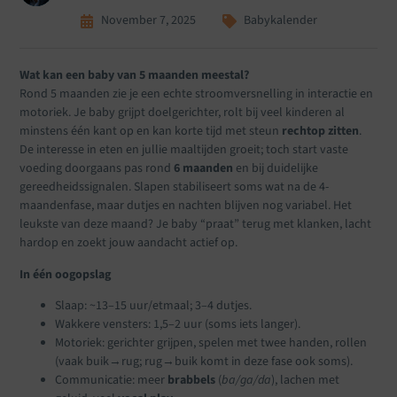
November 7, 2025
Babykalender
Wat kan een baby van 5 maanden meestal?
Rond 5 maanden zie je een echte stroomversnelling in interactie en
motoriek. Je baby grijpt doelgerichter, rolt bij veel kinderen al
minstens één kant op en kan korte tijd met steun
rechtop zitten
.
De interesse in eten en jullie maaltijden groeit; toch start vaste
voeding doorgaans pas rond
6 maanden
en bij duidelijke
gereedheidssignalen. Slapen stabiliseert soms wat na de 4-
maandenfase, maar dutjes en nachten blijven nog variabel. Het
leukste van deze maand? Je baby “praat” terug met klanken, lacht
hardop en zoekt jouw aandacht actief op.
In één oogopslag
Slaap: ~13–15 uur/etmaal; 3–4 dutjes.
Wakkere vensters: 1,5–2 uur (soms iets langer).
Motoriek: gerichter grijpen, spelen met twee handen, rollen
(vaak buik→rug; rug→buik komt in deze fase ook soms).
Communicatie: meer
brabbels
(
ba/ga/da
), lachen met