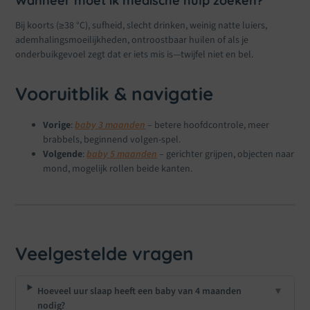
Wanneer moet ik medische hulp zoeken?
Bij koorts (≥38 °C), sufheid, slecht drinken, weinig natte luiers,
ademhalingsmoeilijkheden, ontroostbaar huilen of als je
onderbuikgevoel zegt dat er iets mis is—twijfel niet en bel.
Vooruitblik & navigatie
Vorige
:
baby 3 maanden
– betere hoofdcontrole, meer
brabbels, beginnend volgen-spel.
Volgende
:
baby 5 maanden
– gerichter grijpen, objecten naar
mond, mogelijk rollen beide kanten.
Veelgestelde vragen
Hoeveel uur slaap heeft een baby van 4 maanden
▼
nodig?