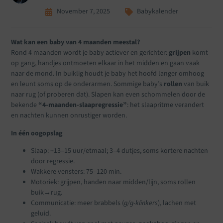
November 7, 2025
Babykalender
Wat kan een baby van 4 maanden meestal?
Rond 4 maanden wordt je baby actiever en gerichter:
grijpen
komt
op gang, handjes ontmoeten elkaar in het midden en gaan vaak
naar de mond. In buiklig houdt je baby het hoofd langer omhoog
en leunt soms op de onderarmen. Sommige baby’s
rollen
van buik
naar rug (of proberen dat). Slapen kan even schommelen door de
bekende
“4-maanden-slaapregressie”
: het slaapritme verandert
en nachten kunnen onrustiger worden.
In één oogopslag
Slaap: ~13–15 uur/etmaal; 3–4 dutjes, soms kortere nachten
door regressie.
Wakkere vensters: 75–120 min.
Motoriek: grijpen, handen naar midden/lijn, soms rollen
buik→rug.
Communicatie: meer brabbels (
g/g-klinkers
), lachen met
geluid.