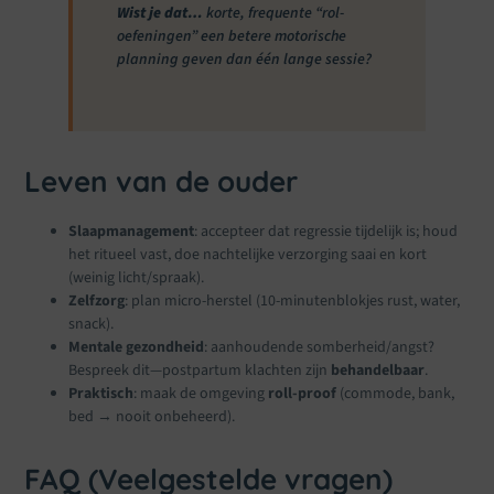
Wist je dat…
korte, frequente “rol-
oefeningen” een betere motorische
planning geven dan één lange sessie?
Leven van de ouder
Slaapmanagement
: accepteer dat regressie tijdelijk is; houd
het ritueel vast, doe nachtelijke verzorging saai en kort
(weinig licht/spraak).
Zelfzorg
: plan micro-herstel (10-minutenblokjes rust, water,
snack).
Mentale gezondheid
: aanhoudende somberheid/angst?
Bespreek dit—postpartum klachten zijn
behandelbaar
.
Praktisch
: maak de omgeving
roll-proof
(commode, bank,
bed → nooit onbeheerd).
FAQ (Veelgestelde vragen)