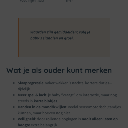
Voedingen (fles)
5–6×
Waarden zijn gemiddelden; volg je
baby’s signalen en groei.
Wat je als ouder kunt merken
Slaapregressie
: vaker wakker ’s nachts, kortere dutjes—
tijdelijk.
Meer spel & lach
: je baby “vraagt” om interactie, maar nog
steeds in
korte blokjes
.
Handen in de mond/kwijlen
: veelal sensomotorisch; tandjes
kúnnen, maar hoeven nog niet.
Veiligheid
: door rollende pogingen is
nooit alleen laten op
hoogte
extra belangrijk.