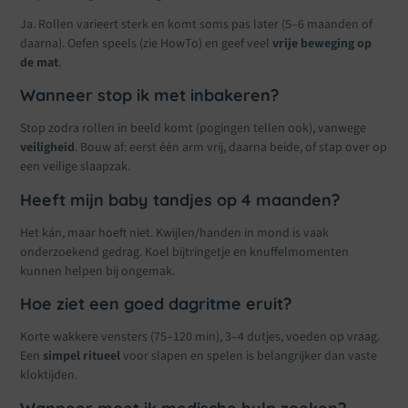
Ja. Rollen varieert sterk en komt soms pas later (5–6 maanden of
daarna). Oefen speels (zie HowTo) en geef veel
vrije beweging op
de mat
.
Wanneer stop ik met inbakeren?
Stop zodra rollen in beeld komt (pogingen tellen ook), vanwege
veiligheid
. Bouw af: eerst één arm vrij, daarna beide, of stap over op
een veilige slaapzak.
Heeft mijn baby tandjes op 4 maanden?
Het kán, maar hoeft niet. Kwijlen/handen in mond is vaak
onderzoekend gedrag. Koel bijtringetje en knuffelmomenten
kunnen helpen bij ongemak.
Hoe ziet een goed dagritme eruit?
Korte wakkere vensters (75–120 min), 3–4 dutjes, voeden op vraag.
Een
simpel ritueel
voor slapen en spelen is belangrijker dan vaste
kloktijden.