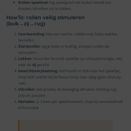
Rollen-speelmat
: leg speelgoed net buiten bereik om
draaien/uitreiken uit te lokken.
HowTo: rollen veilig stimuleren
(buik→zij→rug)
Voorbereiding
: kies een zachte, vlakke mat; baby wakker,
tevreden.
Startpositie
: leg je baby in buiklig, armpjes onder de
schouders.
Lokken
: houd een favoriet speeltje op schouderhoogte, iets
naar de
zij
gericht.
Gewichtsverplaatsing
: leid hoofd en blik naar het speeltje;
help héél subtiel bij de heup/romp naar zijlig (geen druk op
nek).
Uitrollen
: laat je baby de beweging afmaken richting rug;
prijs en pauzeer.
Herhalen
: 2–3 keer per speelmoment, stop bij vermoeidheid
of frustratie.