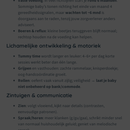
Vaste voeding
: in veel richtlijnen start je
rond 6 maanden
.
Sommige baby’s tonen richting het einde van maand 4
gereedheidssignalen, maar
wachten tot ~6 mnd
is
doorgaans aan te raden, tenzij jouw zorgverlener anders
adviseert.
Boeren & reflux
: kleine beetjes teruggeven blijft normaal;
rechtop houden na de voeding kan helpen.
Lichamelijke ontwikkeling & motoriek
Tummy time
wordt langer en leuker: 4–6× per dag korte
sessies werkt beter dan één lange.
Grijpen
en vasthouden: zachte rammelaar, knisperdoekje;
oog-handcoördinatie groeit.
Rollen
: oefent vaak vanuit zijlig; veiligheid →
laat je baby
niet onbeheerd op bank/commode
.
Zintuigen & communicatie
Zien
: volgt vloeiend, kijkt naar details (contrasten,
eenvoudige patronen).
Spraak/horen
: meer klanken (g/gu/gaa), schrikt minder snel
van normaal huishoudelijk geluid; geniet van melodische