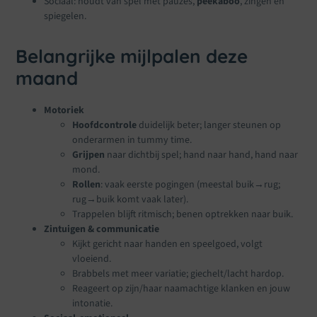
Sociaal: houdt van spel met pauzes,
peekaboo
, zingen en
spiegelen.
Belangrijke mijlpalen deze
maand
Motoriek
Hoofdcontrole
duidelijk beter; langer steunen op
onderarmen in tummy time.
Grijpen
naar dichtbij spel; hand naar hand, hand naar
mond.
Rollen
: vaak eerste pogingen (meestal buik→rug;
rug→buik komt vaak later).
Trappelen blijft ritmisch; benen optrekken naar buik.
Zintuigen & communicatie
Kijkt gericht naar handen en speelgoed, volgt
vloeiend.
Brabbels met meer variatie; giechelt/lacht hardop.
Reageert op zijn/haar naamachtige klanken en jouw
intonatie.