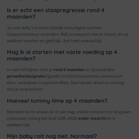
Is er echt een slaapregressie rond 4
maanden?
Ja, veel baby’s ervaren tijdelijk onrustigere nachten:
slaaparchitectuur verandert. Blijf consequent met je ritueel, let op
wakkere vensters en geef tijd—het trekt meestal bij.
Mag ik al starten met vaste voeding op 4
maanden?
In veel richtlijnen start je
rond 6 maanden
en bij duidelijke
gereedheidssignalen
(goede hoofd/rompcontrole, interesse in
eten, verdwijnen tongstootreflex). Start eerder alleen in overleg
met je zorgverlener.
Hoeveel tummy time op 4 maanden?
Meerdere korte sessies (4–6× per dag, enkele minuten) en langzaam
opbouwen zolang het leuk blijft. Altijd
onder toezicht
en in
wakkere tijd.
Mijn baby rolt nog niet. Normaal?