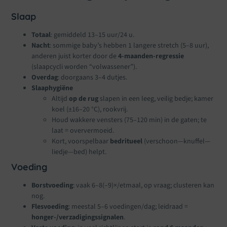
Slaap
Totaal
: gemiddeld 13–15 uur/24 u.
Nacht
: sommige baby’s hebben 1 langere stretch (5–8 uur),
anderen juist korter door de
4-maanden-regressie
(slaapcycli worden “volwassener”).
Overdag
: doorgaans 3–4 dutjes.
Slaaphygiëne
Altijd
op de rug
slapen in een leeg, veilig bedje; kamer
koel (±16–20 °C), rookvrij.
Houd wakkere vensters (75–120 min) in de gaten; te
laat = oververmoeid.
Kort, voorspelbaar
bedritueel
(verschoon—knuffel—
liedje—bed) helpt.
Voeding
Borstvoeding
: vaak 6–8(–9)×/etmaal, op vraag; clusteren kan
nog.
Flesvoeding
: meestal 5–6 voedingen/dag; leidraad =
honger-/verzadigingssignalen
.