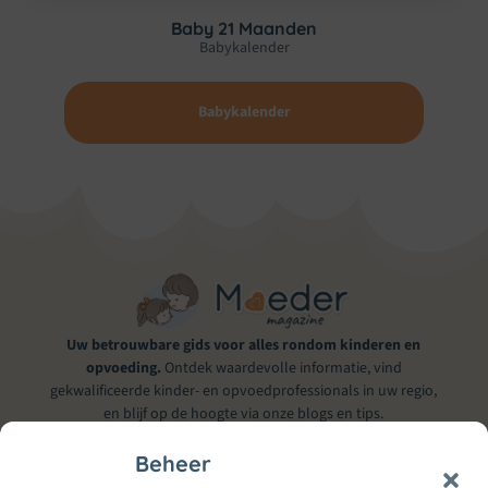
Baby 21 Maanden
Babykalender
Babykalender
Uw betrouwbare gids voor alles rondom kinderen en
opvoeding.
Ontdek waardevolle informatie, vind
gekwalificeerde kinder- en opvoedprofessionals in uw regio,
en blijf op de hoogte via onze blogs en tips.
Beheer