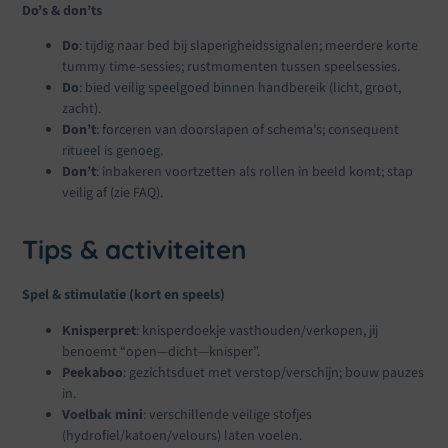
Do’s & don’ts
Do
: tijdig naar bed bij slaperigheidssignalen; meerdere korte
tummy time-sessies; rustmomenten tussen speelsessies.
Do
: bied veilig speelgoed binnen handbereik (licht, groot,
zacht).
Don’t
: forceren van doorslapen of schema’s; consequent
ritueel is genoeg.
Don’t
: inbakeren voortzetten als rollen in beeld komt; stap
veilig af (zie FAQ).
Tips & activiteiten
Spel & stimulatie (kort en speels)
Knisperpret
: knisperdoekje vasthouden/verkopen, jij
benoemt “open—dicht—knisper”.
Peekaboo
: gezichtsduet met verstop/verschijn; bouw pauzes
in.
Voelbak mini
: verschillende veilige stofjes
(hydrofiel/katoen/velours) laten voelen.