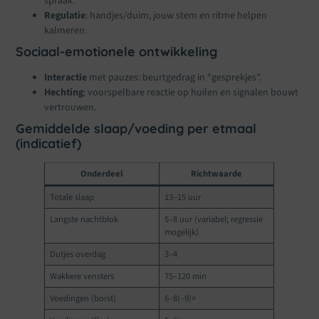
spraak.
Regulatie
: handjes/duim, jouw stem en ritme helpen
kalmeren.
Sociaal-emotionele ontwikkeling
Interactie
met pauzes: beurtgedrag in “gesprekjes”.
Hechting
: voorspelbare reactie op huilen en signalen bouwt
vertrouwen.
Gemiddelde slaap/voeding per etmaal
(indicatief)
Onderdeel
Richtwaarde
Totale slaap
13–15 uur
Langste nachtblok
5–8 uur (variabel; regressie
mogelijk)
Dutjes overdag
3–4
Wakkere vensters
75–120 min
Voedingen (borst)
6–8(–9)×