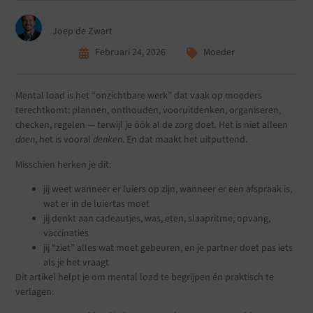
Joep de Zwart
Februari 24, 2026
Moeder
Mental load is het “onzichtbare werk” dat vaak op moeders
terechtkomt: plannen, onthouden, vooruitdenken, organiseren,
checken, regelen — terwijl je óók al de zorg doet. Het is niet alleen
doen
, het is vooral
denken
. En dat maakt het uitputtend.
Misschien herken je dit:
jij weet wanneer er luiers op zijn, wanneer er een afspraak is,
wat er in de luiertas moet
jij denkt aan cadeautjes, was, eten, slaapritme, opvang,
vaccinaties
jij “ziet” alles wat moet gebeuren, en je partner doet pas iets
als je het vraagt
Dit artikel helpt je om mental load te begrijpen én praktisch te
verlagen: