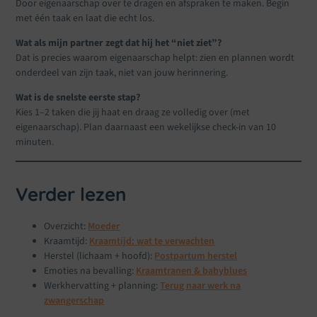
Door eigenaarschap over te dragen en afspraken te maken. Begin
met één taak en laat die echt los.
Wat als mijn partner zegt dat hij het “niet ziet”?
Dat is precies waarom eigenaarschap helpt: zien en plannen wordt
onderdeel van zijn taak, niet van jouw herinnering.
Wat is de snelste eerste stap?
Kies 1–2 taken die jij haat en draag ze volledig over (met
eigenaarschap). Plan daarnaast een wekelijkse check-in van 10
minuten.
Verder lezen
Overzicht:
Moeder
Kraamtijd:
Kraamtijd: wat te verwachten
Herstel (lichaam + hoofd):
Postpartum herstel
Emoties na bevalling:
Kraamtranen & babyblues
Werkhervatting + planning:
Terug naar werk na
zwangerschap