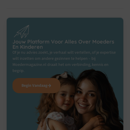
Jouw Platform Voor Alles Over Moeders
En Kinderen
Of je nu advies zoekt, je verhaal wilt vertellen, of je expertise
wilt inzetten om andere gezinnen te helpen – bij
Moedermagazine.nl draait het om verbinding, kennis en
begrip.
Begin Vandaag