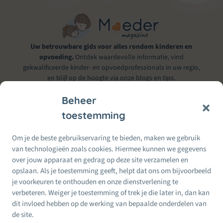
Uw betrouwbare gids voor alles rondom kinderen en
opvoeding.
Ontdek waardevolle informatie, vind
gekwalificeerde kinder- en opvoedprofessionals in uw regio,
en blijf op de hoogte via onze blogs en tips.
Beheer
toestemming
Informatie & Service
Om je de beste gebruikservaring te bieden, maken we gebruik
Alles voor Moeders
van technologieën zoals cookies. Hiermee kunnen we gegevens
Moeders
Wij doen ons best om betrouwbare informatie te bieden. Bij twijfel
over jouw apparaat en gedrag op deze site verzamelen en
per
raadpleeg altijd een erkende kinder- of opvoedprofessional.
opslaan. Als je toestemming geeft, helpt dat ons om bijvoorbeeld
Regio
je voorkeuren te onthouden en onze dienstverlening te
Recente
24 Feb, 2026
berichten
verbeteren. Weiger je toestemming of trek je die later in, dan kan
Terug naar werk na zwangerschap: zo maak je de
dit invloed hebben op de werking van bepaalde onderdelen van
overgang zachter
de site.