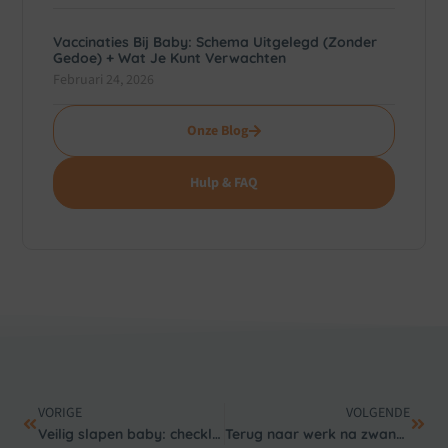
Vaccinaties Bij Baby: Schema Uitgelegd (zonder
Gedoe) + Wat Je Kunt Verwachten
Februari 24, 2026
Onze Blog
Hulp & FAQ
VORIGE
VOLGENDE
Veilig slapen baby: checklist voor een veilige slaapomgeving
Terug naar werk na zwangerschap: zo maak je de overgang zachter