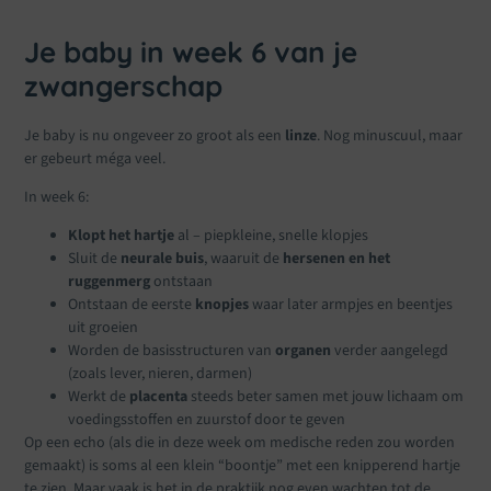
Je baby in week 6 van je
zwangerschap
Je baby is nu ongeveer zo groot als een
linze
. Nog minuscuul, maar
er gebeurt méga veel.
In week 6:
Klopt het hartje
al – piepkleine, snelle klopjes
Sluit de
neurale buis
, waaruit de
hersenen en het
ruggenmerg
ontstaan
Ontstaan de eerste
knopjes
waar later armpjes en beentjes
uit groeien
Worden de basisstructuren van
organen
verder aangelegd
(zoals lever, nieren, darmen)
Werkt de
placenta
steeds beter samen met jouw lichaam om
voedingsstoffen en zuurstof door te geven
Op een echo (als die in deze week om medische reden zou worden
gemaakt) is soms al een klein “boontje” met een knipperend hartje
te zien. Maar vaak is het in de praktijk nog even wachten tot de