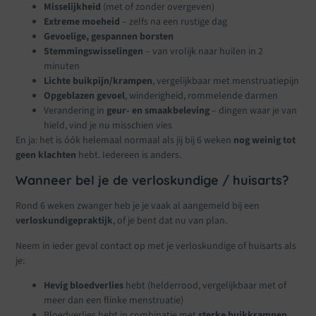
Misselijkheid
(met of zonder overgeven)
Extreme moeheid
– zelfs na een rustige dag
Gevoelige, gespannen borsten
Stemmingswisselingen
– van vrolijk naar huilen in 2
minuten
Lichte buikpijn/krampen
, vergelijkbaar met menstruatiepijn
Opgeblazen gevoel
, winderigheid, rommelende darmen
Verandering in
geur- en smaakbeleving
– dingen waar je van
hield, vind je nu misschien vies
En ja: het is óók helemaal normaal als jij bij 6 weken
nog weinig tot
geen klachten
hebt. Iedereen is anders.
Wanneer bel je de verloskundige / huisarts?
Rond 6 weken zwanger heb je je vaak al aangemeld bij een
verloskundigepraktijk
, of je bent dat nu van plan.
Neem in ieder geval contact op met je verloskundige of huisarts als
je:
Hevig bloedverlies
hebt (helderrood, vergelijkbaar met of
meer dan een flinke menstruatie)
Bloedverlies hebt in combinatie met
sterke buikkrampen