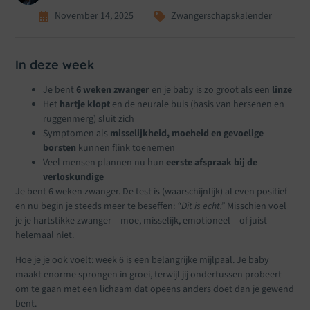
November 14, 2025
Zwangerschapskalender
In deze week
Je bent
6 weken zwanger
en je baby is zo groot als een
linze
Het
hartje klopt
en de neurale buis (basis van hersenen en
ruggenmerg) sluit zich
Symptomen als
misselijkheid, moeheid en gevoelige
borsten
kunnen flink toenemen
Veel mensen plannen nu hun
eerste afspraak bij de
verloskundige
Je bent 6 weken zwanger. De test is (waarschijnlijk) al even positief
en nu begin je steeds meer te beseffen:
“Dit is echt.”
Misschien voel
je je hartstikke zwanger – moe, misselijk, emotioneel – of juist
helemaal niet.
Hoe je je ook voelt: week 6 is een belangrijke mijlpaal. Je baby
maakt enorme sprongen in groei, terwijl jij ondertussen probeert
om te gaan met een lichaam dat opeens anders doet dan je gewend
bent.