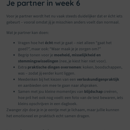
Je partner in week 6
Voor je partner wordt het nu vaak steeds duidelijker dat er écht iets
gebeurt – vooral omdat jij je misschien anders voelt dan normaal.
Wat je partner kan doen:
Vragen hoe het
écht
met je gaat – niet alleen “gaat het
goed?”, maar ook: “Waar maak je je zorgen om?”
Begrip tonen voor je
moeheid, misselijkheid en
stemmingswisselingen
(nee, je kiest hier niet voor).
Extra
praktische dingen overnemen
: koken, boodschappen,
was – zodat jij eerder kunt liggen.
Meedenken bij het kiezen van een
verloskundigenpraktijk
en aanbieden om mee te gaan naar afspraken.
Samen met jou kleine momentjes van
blijdschap
creëren,
hoe pril het ook nog voelt: een foto van de test bewaren, iets
kleins opschrijven in een dagboek.
Zwanger zijn doe je in je eentje met je lichaam, maar jullie kunnen
het emotioneel en praktisch echt samen dragen.