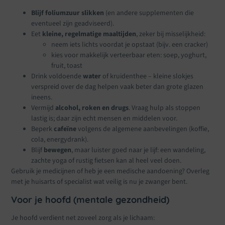
Blijf foliumzuur slikken
(en andere supplementen die
eventueel zijn geadviseerd).
Eet
kleine, regelmatige maaltijden
, zeker bij misselijkheid:
neem iets lichts voordat je opstaat (bijv. een cracker)
kies voor makkelijk verteerbaar eten: soep, yoghurt,
fruit, toast
Drink voldoende
water
of kruidenthee – kleine slokjes
verspreid over de dag helpen vaak beter dan grote glazen
ineens.
Vermijd
alcohol, roken en drugs
. Vraag hulp als stoppen
lastig is; daar zijn echt mensen en middelen voor.
Beperk
cafeïne
volgens de algemene aanbevelingen (koffie,
cola, energydrank).
Blijf
bewegen
, maar luister goed naar je lijf: een wandeling,
zachte yoga of rustig fietsen kan al heel veel doen.
Gebruik je medicijnen of heb je een medische aandoening? Overleg
met je huisarts of specialist wat veilig is nu je zwanger bent.
Voor je hoofd (mentale gezondheid)
Je hoofd verdient net zoveel zorg als je lichaam: