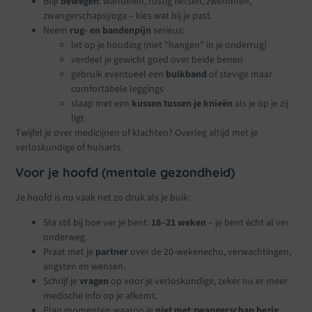
Blijf
bewegen
: wandelen, rustig fietsen, zwemmen,
zwangerschapsyoga – kies wat bij je past.
Neem
rug- en bandenpijn
serieus:
let op je houding (niet “hangen” in je onderrug)
verdeel je gewicht goed over beide benen
gebruik eventueel een
buikband
of stevige maar
comfortabele leggings
slaap met een
kussen tussen je knieën
als je op je zij
ligt
Twijfel je over medicijnen of klachten? Overleg altijd met je
verloskundige of huisarts.
Voor je hoofd (mentale gezondheid)
Je hoofd is nu vaak net zo druk als je buik:
Sta stil bij hoe ver je bent:
18–21 weken
– je bent écht al ver
onderweg.
Praat met je
partner
over de 20-wekenecho, verwachtingen,
angsten en wensen.
Schrijf je
vragen
op voor je verloskundige, zeker nu er meer
medische info op je afkomt.
Plan momenten waarop je
niet met zwangerschap bezig