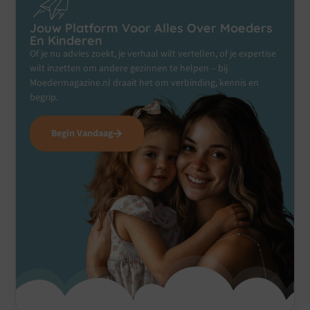
Jouw Platform Voor Alles Over Moeders
En Kinderen
Of je nu advies zoekt, je verhaal wilt vertellen, of je expertise
wilt inzetten om andere gezinnen te helpen – bij
Moedermagazine.nl draait het om verbinding, kennis en
begrip.
Begin Vandaag