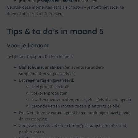
je kunt al je
vragen en klachten
bespreken
Gebruik deze momenten echt als check-in – je hoeft niet stoer te
doen of alles zelf uit te zoeken.
Tips & to do’s in maand 5
Voor je lichaam
Je lijf doet topsport. Dit kan helpen:
Blijf foliumzuur slikken
(en eventuele andere
supplementen volgens advies).
Eet
regelmatig en gevarieerd
:
veel groente en fruit
volkorenproducten
eiwitten (peulvruchten, zuivel, vlees/vis of vervangers)
gezonde vetten (noten, zaden, plantaardige olie)
Drink voldoende
water
– goed tegen hoofdpijn, duizeligheid
én verstopping.
Zorg voor
vezels
: volkoren brood/pasta/rijst, groente, fruit,
peulvruchten.