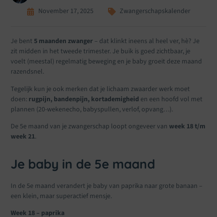
November 17, 2025
Zwangerschapskalender
Je bent
5 maanden zwanger
– dat klinkt ineens al heel ver, hè? Je
zit midden in het tweede trimester. Je buik is goed zichtbaar, je
voelt (meestal) regelmatig beweging en je baby groeit deze maand
razendsnel.
Tegelijk kun je ook merken dat je lichaam zwaarder werk moet
doen:
rugpijn, bandenpijn, kortademigheid
en een hoofd vol met
plannen (20-wekenecho, babyspullen, verlof, opvang…).
De 5e maand van je zwangerschap loopt ongeveer van
week 18 t/m
week 21
.
Je baby in de 5e maand
In de 5e maand verandert je baby van paprika naar grote banaan –
een klein, maar superactief mensje.
Week 18 – paprika