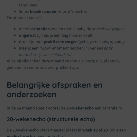
tandvlees
Soms
beenkrampen
, vooral ‘s nachts
Emotioneel kun je:
meer
verbonden
voelen met je baby door de bewegingen
ongerust
zijn als je een dag minder voelt
druk zijn met
praktische zorgen
(geld, werk, huis, opvang)
ineens een “wow”-moment hebben:
“Over een paar
maanden zijn we echt ouders.”
Alles bij elkaar kan deze maand voelen als: bezig zijn, plannen,
genieten en soms ook overprikkeld zijn.
Belangrijke afspraken en
onderzoeken
In de 5e maand speelt vooral de
20-wekenecho
een centrale rol.
20-wekenecho (structurele echo)
De 20-wekenecho vindt meestal plaats in
week 19 of 20
. Dit is een
medische echo
, geen pretecho.