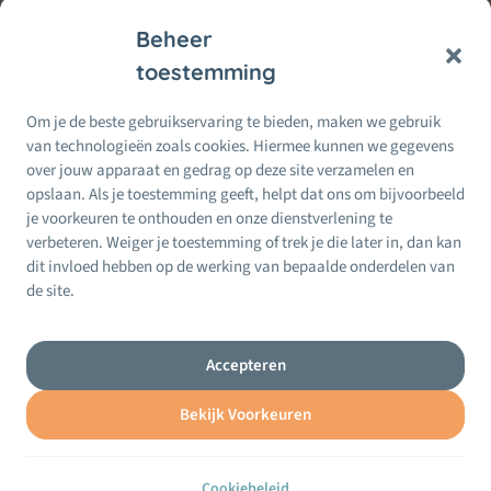
Beheer
toestemming
Informatie & Service
Om je de beste gebruikservaring te bieden, maken we gebruik
Alles voor Moeders
van technologieën zoals cookies. Hiermee kunnen we gegevens
Moeders
Wij doen ons best om betrouwbare informatie te bieden. Bij twijfel
over jouw apparaat en gedrag op deze site verzamelen en
per
raadpleeg altijd een erkende kinder- of opvoedprofessional.
opslaan. Als je toestemming geeft, helpt dat ons om bijvoorbeeld
Regio
je voorkeuren te onthouden en onze dienstverlening te
Recente
24 Feb, 2026
berichten
verbeteren. Weiger je toestemming of trek je die later in, dan kan
Terug naar werk na zwangerschap: zo maak je de
dit invloed hebben op de werking van bepaalde onderdelen van
overgang zachter
de site.
24 Feb, 2026
Mental load als moeder: wat is het (en hoe maak
je het lichter)?
Accepteren
Bekijk Voorkeuren
Privacybeleid
Website Index
© 2025
moedermagazine.nl.
Alle rechten voorbehouden.
Cookiebeleid