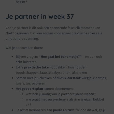
begint?
Je partner in week 37
Voor je partner is dit óók een spannende fase: elk moment kan
“het” beginnen. Dat kan zorgen voor zowel praktische stress als
emotionele spanning.
Wat je partner kan doen:
Blijven vragen:
“Hoe gaat het écht met je?”
– en dan ook
echt luisteren
Extra
praktische taken
oppakken: huishouden,
boodschappen, laatste babyspullen, afspraken
Samen met jou checken of alles
klaarstaat
: wiegje, kleertjes,
luiers, tas, papieren
Het
geboorteplan
samen doornemen:
wat heb jij nodig van je partner tijdens weeën?
wie praat met zorgverleners als jij in je eigen bubbel
zit?
Je actief herinneren aan
pauze en rust
: “Ik doe dit wel, ga jij