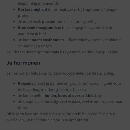
inspanning of ‘s avonds
Kortademigheid
is normaal, zeker bij traplopen of langer
praten
Je moet vaak
plassen
, soms elk uur – gezellig
Brandend maagzuur
kan blijven opspelen, vooral in de
avond en in bed
Je kunt
vocht vasthouden
– dikke enkels/voeten, strakkere
schoenen en ringen
Je lichaam draait op maximale baby-stand, en dat voel je in álles.
Je hormonen
Je hormonen helpen je lichaam voorbereiden op de bevalling:
Relaxine
maakt je banden en gewrichten weker – goed voor
de bevalling, minder fijn voor je bekken
Je kunt sneller
huilen, boos of overprikkeld
zijn
Je slaapt vaak onrustig: veel wakker, veel dromen, vaak naar
de wc
Dit is geen fase om streng te zijn voor jezelf. Dit is een fase om te
overleven, uit te ademen en hulp te accepteren.