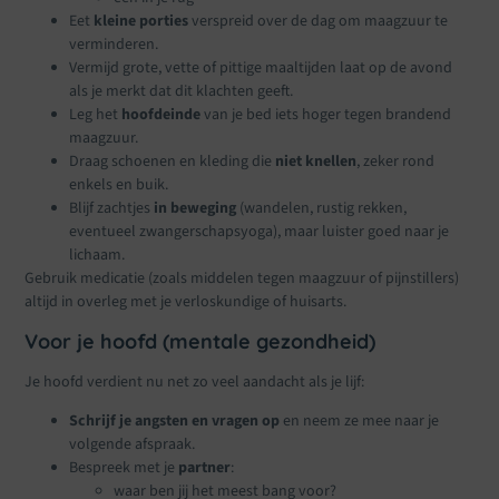
Eet
kleine porties
verspreid over de dag om maagzuur te
verminderen.
Vermijd grote, vette of pittige maaltijden laat op de avond
als je merkt dat dit klachten geeft.
Leg het
hoofdeinde
van je bed iets hoger tegen brandend
maagzuur.
Draag schoenen en kleding die
niet knellen
, zeker rond
enkels en buik.
Blijf zachtjes
in beweging
(wandelen, rustig rekken,
eventueel zwangerschapsyoga), maar luister goed naar je
lichaam.
Gebruik medicatie (zoals middelen tegen maagzuur of pijnstillers)
altijd in overleg met je verloskundige of huisarts.
Voor je hoofd (mentale gezondheid)
Je hoofd verdient nu net zo veel aandacht als je lijf:
Schrijf je angsten en vragen op
en neem ze mee naar je
volgende afspraak.
Bespreek met je
partner
:
waar ben jij het meest bang voor?