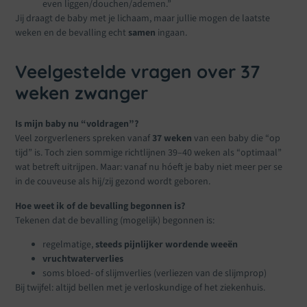
even liggen/douchen/ademen.”
Jij draagt de baby met je lichaam, maar jullie mogen de laatste
weken en de bevalling echt
samen
ingaan.
Veelgestelde vragen over 37
weken zwanger
Is mijn baby nu “voldragen”?
Veel zorgverleners spreken vanaf
37 weken
van een baby die “op
tijd” is. Toch zien sommige richtlijnen 39–40 weken als “optimaal”
wat betreft uitrijpen. Maar: vanaf nu hóeft je baby niet meer per se
in de couveuse als hij/zij gezond wordt geboren.
Hoe weet ik of de bevalling begonnen is?
Tekenen dat de bevalling (mogelijk) begonnen is:
regelmatige,
steeds pijnlijker wordende weeën
vruchtwaterverlies
soms bloed- of slijmverlies (verliezen van de slijmprop)
Bij twijfel: altijd bellen met je verloskundige of het ziekenhuis.