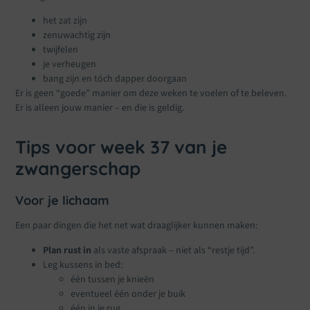
het zat zijn
zenuwachtig zijn
twijfelen
je verheugen
bang zijn en tóch dapper doorgaan
Er is geen “goede” manier om deze weken te voelen of te beleven.
Er is alleen jouw manier – en die is geldig.
Tips voor week 37 van je
zwangerschap
Voor je lichaam
Een paar dingen die het net wat draaglijker kunnen maken:
Plan rust in
als vaste afspraak – niet als “restje tijd”.
Leg kussens in bed:
één tussen je knieën
eventueel één onder je buik
één in je rug