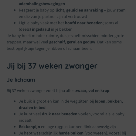
ademhalingsbewegingen
Reageert je baby op
licht, geluid en aanraking
– jouw stem
en die van je partner zijn al vertrouwd
Ligt je baby vaak met het
hoofd naar beneden
; soms al
(deels)
ingedaald
in je bekken
Je baby heeft minder ruimte, dus je voelt misschien minder grote
trappen, maar wel veel
geschuif, gerol en geduw
. Dat kan soms
best pijnlijk zijn tegen je ribben of schaambeen.
Jij bij 37 weken zwanger
Je lichaam
Bij 37 weken zwanger voelt bijna alles
zwaar, vol en krap
:
Je buik is groot en kan in de weg zitten bij
lopen, bukken,
draaien in bed
Je kunt veel
druk naar beneden
voelen, vooral als je baby
indaalt
Bekkenpijn
en lage rugpijn kunnen flink aanwezig zijn
Je hebt waarschijnlijk
harde buiken
(voorweeën), vooral bij