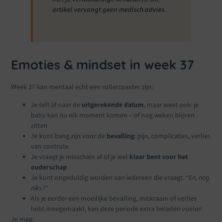
artikel vervangt geen medisch advies.
Emoties & mindset in week 37
Week 37 kan mentaal echt een rollercoaster zijn:
Je telt af naar de
uitgerekende datum
, maar weet ook: je
baby kan nu elk moment komen – of nog weken blijven
zitten
Je kunt bang zijn voor de
bevalling
: pijn, complicaties, verlies
van controle
Je vraagt je misschien af of je wel
klaar bent voor het
ouderschap
Je kunt ongeduldig worden van iedereen die vraagt:
“En, nog
niks?”
Als je eerder een moeilijke bevalling, miskraam of verlies
hebt meegemaakt, kan deze periode extra beladen voelen
Je mag: