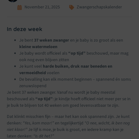
November 21, 2025
Zwangerschapskalender
In deze week
Je bent
37 weken zwanger
en je baby is zo groot als een
kleine watermeloen
Je baby wordt officieel als
“op tijd”
beschouwd, maar mag
ook nog even blijven zitten
Je kunt veel
harde buiken, druk naar beneden en
vermoeidheid
voelen
De bevalling kan elk moment beginnen – spannend én soms
zenuwslopend
Je bent 37 weken zwanger. Vanaf nu wordt je baby meestal
beschouwd als
“op tijd”
: je kindje hoeft officieel niet meer per se in
je buik te blijven tot 40 weken om goed levensvatbaar te zijn.
Dat klinkt misschien fijn – maar het kan ook spannend zijn. Je kunt
denken:
“Yes, kom maar!”
en tegelijkertijd
“O nee, wácht, ik ben nog
niet klaar!”
Je lijf is moe, je buik is groot, en iedere kramp kan je
laten denken:
“Is dit het?”