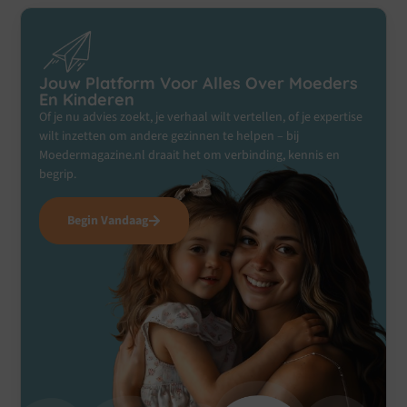
Jouw Platform Voor Alles Over Moeders
En Kinderen
Of je nu advies zoekt, je verhaal wilt vertellen, of je expertise
wilt inzetten om andere gezinnen te helpen – bij
Moedermagazine.nl draait het om verbinding, kennis en
begrip.
Begin Vandaag