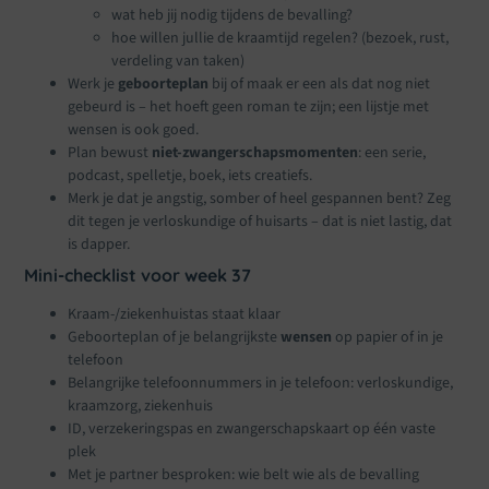
wat heb jij nodig tijdens de bevalling?
hoe willen jullie de kraamtijd regelen? (bezoek, rust,
verdeling van taken)
Werk je
geboorteplan
bij of maak er een als dat nog niet
gebeurd is – het hoeft geen roman te zijn; een lijstje met
wensen is ook goed.
Plan bewust
niet-zwangerschapsmomenten
: een serie,
podcast, spelletje, boek, iets creatiefs.
Merk je dat je angstig, somber of heel gespannen bent? Zeg
dit tegen je verloskundige of huisarts – dat is niet lastig, dat
is dapper.
Mini-checklist voor week 37
Kraam-/ziekenhuistas staat klaar
Geboorteplan of je belangrijkste
wensen
op papier of in je
telefoon
Belangrijke telefoonnummers in je telefoon: verloskundige,
kraamzorg, ziekenhuis
ID, verzekeringspas en zwangerschapskaart op één vaste
plek
Met je partner besproken: wie belt wie als de bevalling