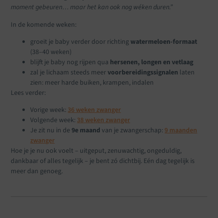
moment gebeuren… maar het kan ook nog wéken duren.”
In de komende weken:
groeit je baby verder door richting
watermeloen-formaat
(38–40 weken)
blijft je baby nog rijpen qua
hersenen, longen en vetlaag
zal je lichaam steeds meer
voorbereidingssignalen
laten
zien: meer harde buiken, krampen, indalen
Lees verder:
Vorige week:
36 weken zwanger
Volgende week:
38 weken zwanger
Je zit nu in de
9e maand
van je zwangerschap:
9 maanden
zwanger
Hoe je je nu ook voelt – uitgeput, zenuwachtig, ongeduldig,
dankbaar of alles tegelijk – je bent zó dichtbij. Eén dag tegelijk is
meer dan genoeg.