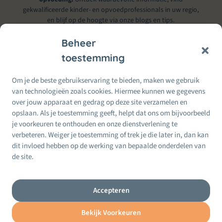
gekwalificeerde kinder- en opvoedprofessionals in uw regio,
en blijf op de hoogte via onze blogs en tips.
Beheer
toestemming
Informatie & Service
Om je de beste gebruikservaring te bieden, maken we gebruik
Alles voor Moeders
van technologieën zoals cookies. Hiermee kunnen we gegevens
Moeders
Wij doen ons best om betrouwbare informatie te bieden. Bij twijfel
over jouw apparaat en gedrag op deze site verzamelen en
per
raadpleeg altijd een erkende kinder- of opvoedprofessional.
opslaan. Als je toestemming geeft, helpt dat ons om bijvoorbeeld
Regio
je voorkeuren te onthouden en onze dienstverlening te
Recente
24 Feb, 2026
berichten
verbeteren. Weiger je toestemming of trek je die later in, dan kan
Terug naar werk na zwangerschap: zo maak je de
dit invloed hebben op de werking van bepaalde onderdelen van
overgang zachter
de site.
24 Feb, 2026
Mental load als moeder: wat is het (en hoe maak
je het lichter)?
Accepteren
Bekijk Voorkeuren
Privacybeleid
Website Index