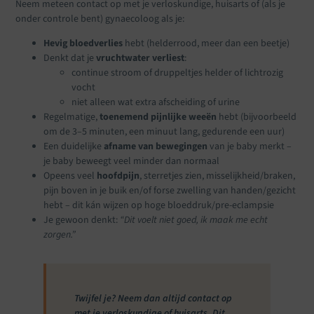
Neem meteen contact op met je verloskundige, huisarts of (als je
onder controle bent) gynaecoloog als je:
Hevig bloedverlies
hebt (helderrood, meer dan een beetje)
Denkt dat je
vruchtwater verliest
:
continue stroom of druppeltjes helder of lichtrozig
vocht
niet alleen wat extra afscheiding of urine
Regelmatige,
toenemend pijnlijke weeën
hebt (bijvoorbeeld
om de 3–5 minuten, een minuut lang, gedurende een uur)
Een duidelijke
afname van bewegingen
van je baby merkt –
je baby beweegt veel minder dan normaal
Opeens veel
hoofdpijn
, sterretjes zien, misselijkheid/braken,
pijn boven in je buik en/of forse zwelling van handen/gezicht
hebt – dit kán wijzen op hoge bloeddruk/pre-eclampsie
Je gewoon denkt:
“Dit voelt niet goed, ik maak me echt
zorgen.”
Twijfel je? Neem dan altijd contact op
met je verloskundige of huisarts. Dit