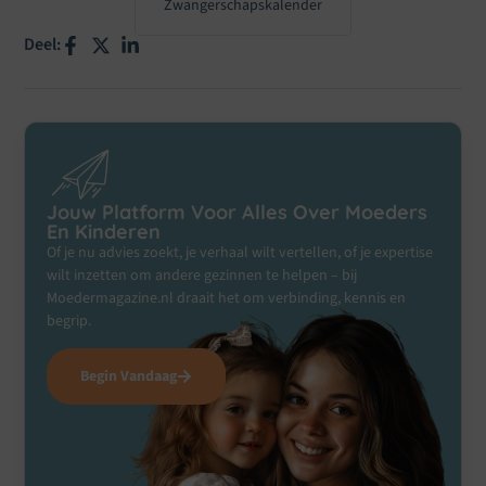
Zwangerschapskalender
Deel:
Jouw Platform Voor Alles Over Moeders
En Kinderen
Of je nu advies zoekt, je verhaal wilt vertellen, of je expertise
wilt inzetten om andere gezinnen te helpen – bij
Moedermagazine.nl draait het om verbinding, kennis en
begrip.
Begin Vandaag