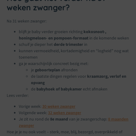
weken zwanger?
Na 31 weken zwanger:
blijft je baby verder groeien richting
kokosnoot-,
honingmeloen- en pompoen-formaat
in de komende weken
schuif je dieper het
derde trimester
in
kunnen vermoeidheid, kortademigheid en “logheid” nog wat
toenemen
ga je waarschijnlijk concreet bezig met:
je
geboorteplan
afronden
de laatste dingen regelen voor
kraamzorg, verlof en
opvang
de
babyhoek of babykamer
echt afmaken
Lees verder:
Vorige week:
30 weken zwanger
Volgende week:
32 weken zwanger
Je zit nu rond de
8e maand
van je zwangerschap:
8 maanden
zwanger
Hoe je je nu ook voelt – sterk, moe, blij, bezorgd, overprikkeld of