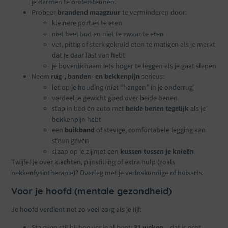
je darmen te ondersteunen.
Probeer
brandend maagzuur
te verminderen door:
kleinere porties te eten
niet heel laat en niet te zwaar te eten
vet, pittig of sterk gekruid eten te matigen als je merkt
dat je daar last van hebt
je bovenlichaam iets hoger te leggen als je gaat slapen
Neem
rug-, banden- en bekkenpijn
serieus:
let op je houding (niet “hangen” in je onderrug)
verdeel je gewicht goed over beide benen
stap in bed en auto met
beide benen tegelijk
als je
bekkenpijn hebt
een
buikband
of stevige, comfortabele legging kan
steun geven
slaap op je zij met een
kussen tussen je knieën
Twijfel je over klachten, pijnstilling of extra hulp (zoals
bekkenfysiotherapie)? Overleg met je verloskundige of huisarts.
Voor je hoofd (mentale gezondheid)
Je hoofd verdient net zo veel zorg als je lijf:
Sta even stil bij hoe ver je al bent:
31 weken
– dat is echt