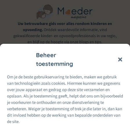
Uw betrouwbare gids voor alles rondom kinderen en
opvoeding.
Ontdek waardevolle informatie, vind
gekwalificeerde kinder- en opvoedprofessionals in uw regio,
en blijf op de hoogte via onze blogs en tips.
Beheer
toestemming
Informatie & Service
Om je de beste gebruikservaring te bieden, maken we gebruik
Alles voor Moeders
van technologieën zoals cookies. Hiermee kunnen we gegevens
Moeders
Wij doen ons best om betrouwbare informatie te bieden. Bij twijfel
over jouw apparaat en gedrag op deze site verzamelen en
per
raadpleeg altijd een erkende kinder- of opvoedprofessional.
opslaan. Als je toestemming geeft, helpt dat ons om bijvoorbeeld
Regio
je voorkeuren te onthouden en onze dienstverlening te
Recente
24 Feb, 2026
berichten
verbeteren. Weiger je toestemming of trek je die later in, dan kan
Terug naar werk na zwangerschap: zo maak je de
dit invloed hebben op de werking van bepaalde onderdelen van
overgang zachter
de site.
24 Feb, 2026