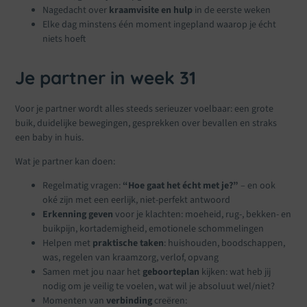
Nagedacht over
kraamvisite en hulp
in de eerste weken
Elke dag minstens één moment ingepland waarop je écht
niets hoeft
Je partner in week 31
Voor je partner wordt alles steeds serieuzer voelbaar: een grote
buik, duidelijke bewegingen, gesprekken over bevallen en straks
een baby in huis.
Wat je partner kan doen:
Regelmatig vragen:
“Hoe gaat het écht met je?”
– en ook
oké zijn met een eerlijk, niet-perfekt antwoord
Erkenning geven
voor je klachten: moeheid, rug-, bekken- en
buikpijn, kortademigheid, emotionele schommelingen
Helpen met
praktische taken
: huishouden, boodschappen,
was, regelen van kraamzorg, verlof, opvang
Samen met jou naar het
geboorteplan
kijken: wat heb jij
nodig om je veilig te voelen, wat wil je absoluut wel/niet?
Momenten van
verbinding
creëren: