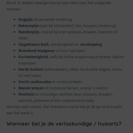
Rond 31 weken zwanger kun je (een deel van) het volgende
merken:
Rugpijn
of zeurende onderrug
Bekkenpijn
(pijn bij schaambot, lies, heupen, onderrug)
Bandenpijn
, vooral bij snel opstaan, draaien, hoesten of
tillen
Opgeblazen buik
, winderigheid en
verstopping
Brandend maagzuur
of zuur oprispen
Kortademigheid
, zelfs bij lichte inspanning of praten tijdens
traplopen
Harde buiken
(oefenweeën), zeker na drukke dagen, stress
of veel lopen
Vocht vasthouden
in voeten/enkels
Beenkrampen
of rusteloze benen, vooral ‘s nachts
Moeheid
en onrustige nachten door plassen, draaien,
warmte, piekeren of een superactieve baby
Het kan veel voelen. Dat betekent vooral dat je lijf op volle kracht
aan het werk is.
Wanneer bel je de verloskundige / huisarts?