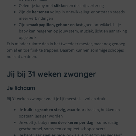
Oefent je baby met
slikken
en de spijsvertering
Zijn de
hersenen
volop in ontwikkeling; er ontstaan steeds
meer verbindingen
Zijn
smaakpapillen, gehoor en tast
goed ontwikkeld – je
baby kan reageren op jouw stem, muziek, licht en aanraking
op je buik
Er is minder ruimte dan in het tweede trimester, maar nog genoeg
om af en toe flink te trappen. Daarom kunnen sommige schopjes
nu echt
au
doen.
Jij bij 31 weken zwanger
Je lichaam
Bij 31 weken zwanger voelt je lijf meestal… vol en druk:
Je
buik is groot en stevig
, waardoor draaien, bukken en
opstaan lastiger worden
Je voelt je baby
meerdere keren per dag
– soms rustig
geschommel, soms een compleet schopconcert
Je bent vaak
sneller moe
, ook als je “niet zoveel gedaan”