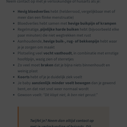
Neem contact op met je verloskundige of huisarts als je:
Hevig bloedverlies
hebt (helderrood, vergelijkbaar met of
meer dan een flinke menstruatie)
Bloedverlies hebt samen met
hevige buikpijn of krampen
Regelmatige,
pijnlijke harde buiken
hebt (bijvoorbeeld elke
paar minuten) die niet wegtrekken met rust
Aanhoudende,
hevige buik-, rug- of bekkenpijn
hebt waar
je je zorgen om maakt
Plotseling veel
vocht vasthoudt
, in combinatie met ernstige
hoofdpijn, wazig zien of sterretjes
Zo veel moet
braken
dat je bijna niets binnenhoudt en
weinig plast
Koorts
hebt of je je duidelijk ziek voelt
Je baby
aanzienlijk minder voelt bewegen
dan je gewend
bent, en dat niet snel weer normaal wordt
Gewoon voelt:
“Dit klopt niet, ik ben niet gerust.”
Twijfel je? Neem dan altijd contact op
met je verloskundige of huisarts. Dit