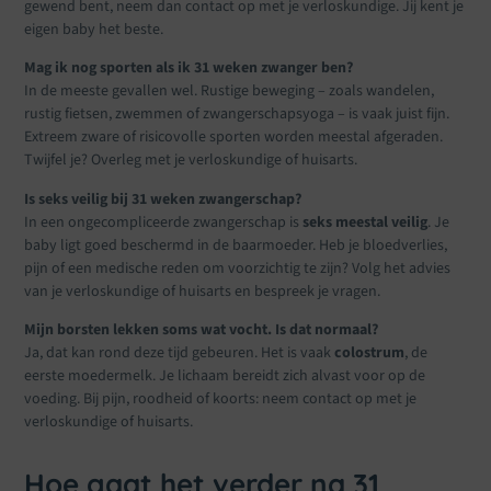
gewend bent, neem dan contact op met je verloskundige. Jij kent je
eigen baby het beste.
Mag ik nog sporten als ik 31 weken zwanger ben?
In de meeste gevallen wel. Rustige beweging – zoals wandelen,
rustig fietsen, zwemmen of zwangerschapsyoga – is vaak juist fijn.
Extreem zware of risicovolle sporten worden meestal afgeraden.
Twijfel je? Overleg met je verloskundige of huisarts.
Is seks veilig bij 31 weken zwangerschap?
In een ongecompliceerde zwangerschap is
seks meestal veilig
. Je
baby ligt goed beschermd in de baarmoeder. Heb je bloedverlies,
pijn of een medische reden om voorzichtig te zijn? Volg het advies
van je verloskundige of huisarts en bespreek je vragen.
Mijn borsten lekken soms wat vocht. Is dat normaal?
Ja, dat kan rond deze tijd gebeuren. Het is vaak
colostrum
, de
eerste moedermelk. Je lichaam bereidt zich alvast voor op de
voeding. Bij pijn, roodheid of koorts: neem contact op met je
verloskundige of huisarts.
Hoe gaat het verder na 31