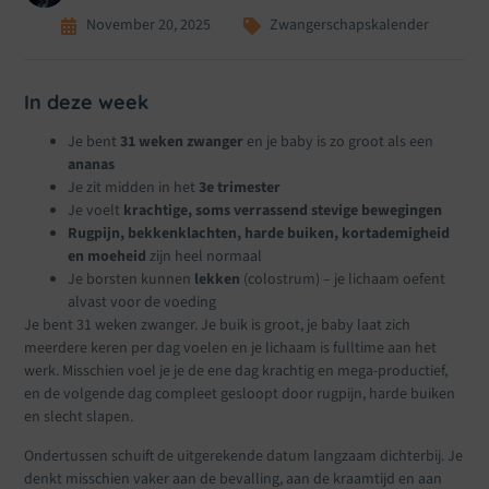
November 20, 2025
Zwangerschapskalender
In deze week
Je bent
31 weken zwanger
en je baby is zo groot als een
ananas
Je zit midden in het
3e trimester
Je voelt
krachtige, soms verrassend stevige bewegingen
Rugpijn, bekkenklachten, harde buiken, kortademigheid
en moeheid
zijn heel normaal
Je borsten kunnen
lekken
(colostrum) – je lichaam oefent
alvast voor de voeding
Je bent 31 weken zwanger. Je buik is groot, je baby laat zich
meerdere keren per dag voelen en je lichaam is fulltime aan het
werk. Misschien voel je je de ene dag krachtig en mega-productief,
en de volgende dag compleet gesloopt door rugpijn, harde buiken
en slecht slapen.
Ondertussen schuift de uitgerekende datum langzaam dichterbij. Je
denkt misschien vaker aan de bevalling, aan de kraamtijd en aan