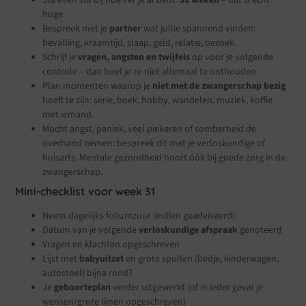
huge.
Bespreek met je
partner
wat jullie spannend vinden:
bevalling, kraamtijd, slaap, geld, relatie, bezoek.
Schrijf je
vragen, angsten en twijfels
op voor je volgende
controle – dan hoef je ze niet allemaal te onthouden.
Plan momenten waarop je
niet met de zwangerschap bezig
hoeft te zijn: serie, boek, hobby, wandelen, muziek, koffie
met iemand.
Mocht angst, paniek, veel piekeren of somberheid de
overhand nemen: bespreek dit met je verloskundige of
huisarts. Mentale gezondheid hoort óók bij goede zorg in de
zwangerschap.
Mini-checklist voor week 31
Neem dagelijks foliumzuur (indien geadviseerd)
Datum van je volgende
verloskundige afspraak
genoteerd
Vragen en klachten opgeschreven
Lijst met
babyuitzet
en grote spullen (bedje, kinderwagen,
autostoel) bijna rond?
Je
geboorteplan
verder uitgewerkt (of in ieder geval je
wensen/grote lijnen opgeschreven)