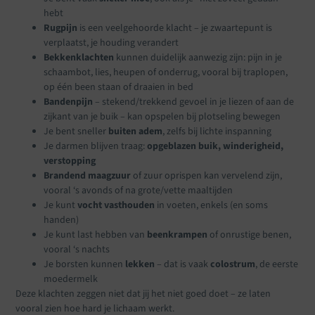
hebt
Rugpijn
is een veelgehoorde klacht – je zwaartepunt is
verplaatst, je houding verandert
Bekkenklachten
kunnen duidelijk aanwezig zijn: pijn in je
schaambot, lies, heupen of onderrug, vooral bij traplopen,
op één been staan of draaien in bed
Bandenpijn
– stekend/trekkend gevoel in je liezen of aan de
zijkant van je buik – kan opspelen bij plotseling bewegen
Je bent sneller
buiten adem
, zelfs bij lichte inspanning
Je darmen blijven traag:
opgeblazen buik, winderigheid,
verstopping
Brandend maagzuur
of zuur oprispen kan vervelend zijn,
vooral ‘s avonds of na grote/vette maaltijden
Je kunt
vocht vasthouden
in voeten, enkels (en soms
handen)
Je kunt last hebben van
beenkrampen
of onrustige benen,
vooral ‘s nachts
Je borsten kunnen
lekken
– dat is vaak
colostrum
, de eerste
moedermelk
Deze klachten zeggen niet dat jij het niet goed doet – ze laten
vooral zien hoe hard je lichaam werkt.