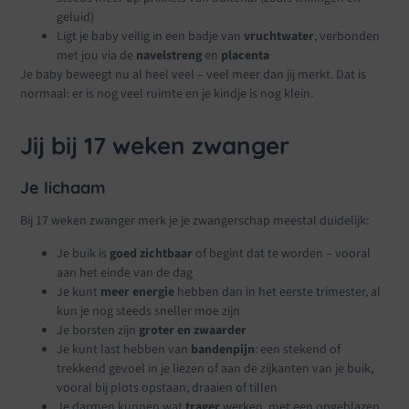
geluid)
Ligt je baby veilig in een badje van
vruchtwater
, verbonden
met jou via de
navelstreng
en
placenta
Je baby beweegt nu al heel veel – veel meer dan jij merkt. Dat is
normaal: er is nog veel ruimte en je kindje is nog klein.
Jij bij 17 weken zwanger
Je lichaam
Bij 17 weken zwanger merk je je zwangerschap meestal duidelijk:
Je buik is
goed zichtbaar
of begint dat te worden – vooral
aan het einde van de dag
Je kunt
meer energie
hebben dan in het eerste trimester, al
kun je nog steeds sneller moe zijn
Je borsten zijn
groter en zwaarder
Je kunt last hebben van
bandenpijn
: een stekend of
trekkend gevoel in je liezen of aan de zijkanten van je buik,
vooral bij plots opstaan, draaien of tillen
Je darmen kunnen wat
trager
werken, met een opgeblazen