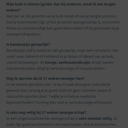
Mijn buik is kleiner/groter dan bij anderen, moet ik me zorgen
maken?
Niet per se. De grootte van je buik hangt af van je lengte, postuur,
hoe je baarmoeder ligt, of het je eerste zwangerschap is, enzovoort.
Alleen je verloskundige kan goed beoordelen of de groei past bij je
zwangerschapsduur.
Is bandenpijn gevaarlijk?
Bandenpijn zelf is meestal niet gevaarlijk, maar wel vervelend. Het
voelt vaak stekend of trekkend in je liezen of zijkant van je buik,
vooral bij bewegen. Bij
hevige, aanhoudende pijn
of pijn samen
met bloedverlies: altijd je verloskundige of huisarts bellen.
Mag ik sporten als ik 17 weken zwanger ben?
In de meeste gevallen wel. Je kunt vaak doorgaan met wat je
gewend was, zolang je je goed voelt en geen extreem zware of
risicovolle sporten doet. Twijfel je of heb je medische
bijzonderheden? Overleg dan met je verloskundige of huisarts.
Is seks nog veilig bij 17 weken zwangerschap?
In een ongecompliceerde zwangerschap is
seks meestal veilig
. Je
baby ligt goed beschermd in de baarmoeder. Heb je bloedverlies,