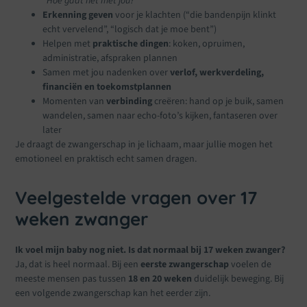
“Hoe gaat het met jóu?”
Erkenning geven
voor je klachten (“die bandenpijn klinkt
echt vervelend”, “logisch dat je moe bent”)
Helpen met
praktische dingen
: koken, opruimen,
administratie, afspraken plannen
Samen met jou nadenken over
verlof, werkverdeling,
financiën en toekomstplannen
Momenten van
verbinding
creëren: hand op je buik, samen
wandelen, samen naar echo-foto’s kijken, fantaseren over
later
Je draagt de zwangerschap in je lichaam, maar jullie mogen het
emotioneel en praktisch echt samen dragen.
Veelgestelde vragen over 17
weken zwanger
Ik voel mijn baby nog niet. Is dat normaal bij 17 weken zwanger?
Ja, dat is heel normaal. Bij een
eerste zwangerschap
voelen de
meeste mensen pas tussen
18 en 20 weken
duidelijk beweging. Bij
een volgende zwangerschap kan het eerder zijn.