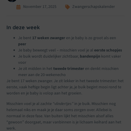
November 17, 2025
Zwangerschapskalender
In deze week
Je bent
17 weken zwanger
en je baby is zo groot als een
peer
Je baby beweegt veel – misschien voel je al
eerste schopjes
Je buik wordt duidelijker zichtbaar,
bandenpijn
komt vaker
voor
Je zit midden in het
tweede trimester
en denkt misschien
meer aan de 20-wekenecho
Je bent 17 weken zwanger. Je zit lekker in het tweede trimester: het
eerste, vaak heftige begin ligt achter je, je buik begint mooi rond te
worden en je baby is volop aan het groeien.
Misschien voel je al zachte
“vlindertjes”
in je buik. Misschien nog
helemaal niks en maak je je daar soms zorgen over. Allebei is
normaal in deze fase. Van buiten lijkt het misschien alsof alles
“gewoon” doorgaat, maar vanbinnen is je lichaam keihard aan het
werk.