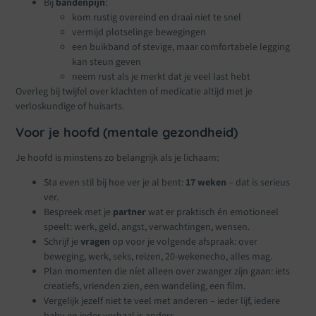
Bij
bandenpijn
:
kom rustig overeind en draai niet te snel
vermijd plotselinge bewegingen
een buikband of stevige, maar comfortabele legging
kan steun geven
neem rust als je merkt dat je veel last hebt
Overleg bij twijfel over klachten of medicatie altijd met je
verloskundige of huisarts.
Voor je hoofd (mentale gezondheid)
Je hoofd is minstens zo belangrijk als je lichaam:
Sta even stil bij hoe ver je al bent:
17 weken
– dat is serieus
ver.
Bespreek met je
partner
wat er praktisch én emotioneel
speelt: werk, geld, angst, verwachtingen, wensen.
Schrijf je
vragen
op voor je volgende afspraak: over
beweging, werk, seks, reizen, 20-wekenecho, alles mag.
Plan momenten die níet alleen over zwanger zijn gaan: iets
creatiefs, vrienden zien, een wandeling, een film.
Vergelijk jezelf niet te veel met anderen – ieder lijf, iedere