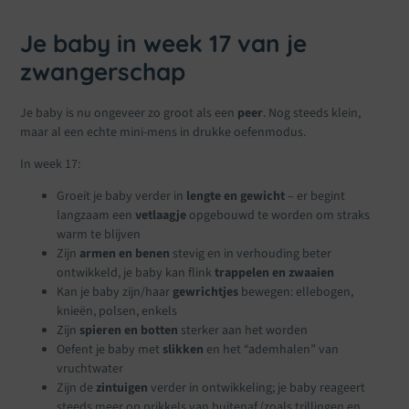
Je baby in week 17 van je
zwangerschap
Je baby is nu ongeveer zo groot als een
peer
. Nog steeds klein,
maar al een echte mini-mens in drukke oefenmodus.
In week 17:
Groeit je baby verder in
lengte en gewicht
– er begint
langzaam een
vetlaagje
opgebouwd te worden om straks
warm te blijven
Zijn
armen en benen
stevig en in verhouding beter
ontwikkeld, je baby kan flink
trappelen en zwaaien
Kan je baby zijn/haar
gewrichtjes
bewegen: ellebogen,
knieën, polsen, enkels
Zijn
spieren en botten
sterker aan het worden
Oefent je baby met
slikken
en het “ademhalen” van
vruchtwater
Zijn de
zintuigen
verder in ontwikkeling; je baby reageert
steeds meer op prikkels van buitenaf (zoals trillingen en