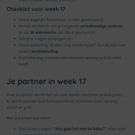
baby en ieder verhaal is anders.
Checklist voor week 17
Neem dagelijks foliumzuur (indien geadviseerd)
Noteer de datum van je volgende
verloskundige controle
en de
20-wekenecho
(als die al gepland is)
Schrijf je vragen en zorgen op
Check je kleding: zit alles nog comfortabel? Zo niet, tijd voor
(meer)
positiekleding
Plan elke dag minstens één moment waarop je écht niets
hoeft
Je partner in week 17
Voor je partner wordt het nu vaak steeds concreter: je buik groeit,
er wordt gepraat over babyspullen en misschien over opvang,
verlof en geld.
Wat je partner kan doen:
Niet alleen vragen:
“Hoe gaat het met de baby?”
, maar ook: