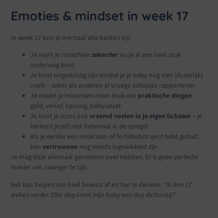
Emoties & mindset in week 17
In week 17 kun je mentaal alle kanten op:
Je voelt je misschien
zekerder
nu je al een heel stuk
onderweg bent
Je kunt ongeduldig zijn omdat je je baby nog niet (duidelijk)
voelt – zeker als anderen al vroege schopjes rapporteren
Je maakt je misschien meer druk om
praktische dingen
:
geld, verlof, opvang, babyuitzet
Je kunt je soms ook
vreemd voelen in je eigen lichaam
– je
herkent jezelf niet helemaal in de spiegel
Als je eerder een miskraam of fertiliteitstraject hebt gehad,
kan
vertrouwen
nog steeds ingewikkeld zijn
Je mag daar allemaal gevoelens over hebben. Er is geen perfecte
manier om zwanger te zijn.
Het kan helpen om heel bewust af en toe te denken:
“Ik ben 17
weken verder. Elke dag komt mijn baby een dag dichterbij.”