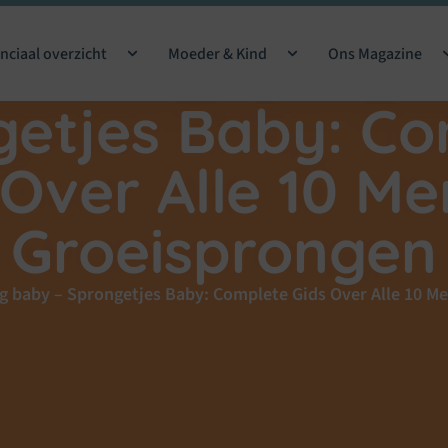
nciaal overzicht
Moeder & Kind
Ons Magazine
getjes Baby: Co
 Over Alle 10 Me
Groeisprongen
g baby
–
Sprongetjes Baby: Complete Gids Over Alle 10 M