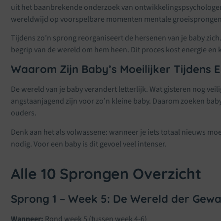
uit het baanbrekende onderzoek van ontwikkelingspsychologen Fr
wereldwijd op voorspelbare momenten mentale groeispronge
Tijdens zo’n sprong reorganiseert de hersenen van je baby zich
begrip van de wereld om hem heen. Dit proces kost energie en ka
Waarom Zijn Baby’s Moeilijker Tijdens 
De wereld van je baby verandert letterlijk. Wat gisteren nog veil
angstaanjagend zijn voor zo’n kleine baby. Daarom zoeken baby’s
ouders.
Denk aan het als volwassene: wanneer je iets totaal nieuws moet
nodig. Voor een baby is dit gevoel veel intenser.
Alle 10 Sprongen Overzicht
Sprong 1 – Week 5: De Wereld der Gew
Wanneer:
Rond week 5 (tussen week 4-6)