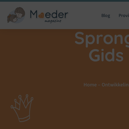
Blog
Provi
Spron
Gids
Home
–
Ontwikkelin