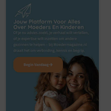
Jouw Platform Voor Alles
Over Moeders En Kinderen
Of je nu advies zoekt, je verhaal wilt vertellen,
of je expertise wilt inzetten om andere
gezinnen te helpen – bij Moedermagazine.nl
draait het om verbinding, kennis en begrip.
Begin Vandaag