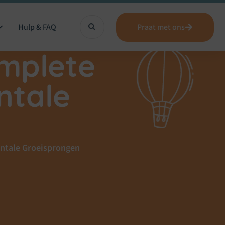
Hulp & FAQ
Praat met ons
mplete
ntale
entale Groeisprongen