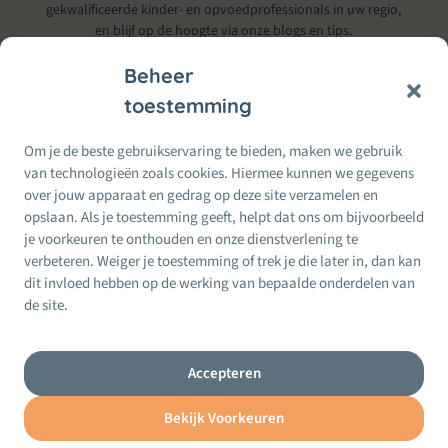
gekwalificeerde kinder- en opvoedprofessionals in uw regio,
en blijf op de hoogte via onze blogs en tips.
Beheer
toestemming
Informatie & Service
Om je de beste gebruikservaring te bieden, maken we gebruik
Alles voor Moeders
van technologieën zoals cookies. Hiermee kunnen we gegevens
Moeders
Wij doen ons best om betrouwbare informatie te bieden. Bij twijfel
over jouw apparaat en gedrag op deze site verzamelen en
per
raadpleeg altijd een erkende kinder- of opvoedprofessional.
opslaan. Als je toestemming geeft, helpt dat ons om bijvoorbeeld
Regio
je voorkeuren te onthouden en onze dienstverlening te
Recente
24 Feb, 2026
berichten
verbeteren. Weiger je toestemming of trek je die later in, dan kan
Terug naar werk na zwangerschap: zo maak je de
dit invloed hebben op de werking van bepaalde onderdelen van
overgang zachter
de site.
24 Feb, 2026
Mental load als moeder: wat is het (en hoe maak
je het lichter)?
Accepteren
Bekijk Voorkeuren
Privacybeleid
Website Index