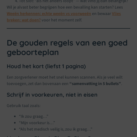
Tot slot: “als het anders loopt” — wat vind jij dan belangrijk?
Wil je alvast beter begrijpen hoe een bevalling kan starten? Lees
Weeën herkennen: echte weeën vs voorweeën
en bewaar
Vlies
breken: wat doen?
voor het moment zelf.
De gouden regels van een goed
geboorteplan
Houd het kort (liefst 1 pagina)
Een zorgverlener moet het snel kunnen scannen. Als je veel wilt
toevoegen, zet dan bovenaan een
“samenvatting in 5 bullets”
.
Schrijf in voorkeuren, niet in eisen
Gebruik taal zoals:
“Ik zou graag…”
“Mijn voorkeur is…”
“Als het medisch veilig is, zou ik graag…”