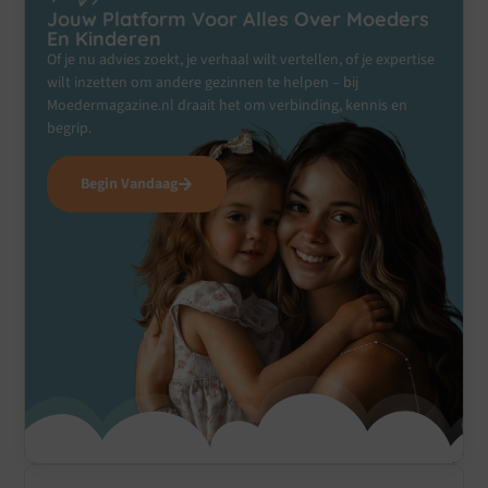
Jouw Platform Voor Alles Over Moeders
En Kinderen
Of je nu advies zoekt, je verhaal wilt vertellen, of je expertise
wilt inzetten om andere gezinnen te helpen – bij
Moedermagazine.nl draait het om verbinding, kennis en
begrip.
Begin Vandaag