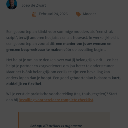
Joep de Zwart
Februari 24, 2026
Moeder
Een geboorteplan klinkt voor sommige moeders als “een strak
script”, terwijl anderen het juist zien als houvast. In werkelijkheid is
een geboorteplan vooral dit:
een manier om jouw wensen en
grenzen bespreekbaar te maken
vóór de bevalling begint.
Het helpt je om na te denken over wat jij belangrijk vindt — en het
helpt je partner en zorgverleners om jou beter te ondersteunen.
Maar het is óók belangrijk om eerlijk te zijn: een bevalling kan
anders lopen dan je hoopt. Een goed geboorteplan is daarom
kort,
duidelijk en flexibel
.
Wil je eerst de praktische voorbereiding (tas, thuis, regelen)? Start
dan bij
Bevalling voorbereiden: complete checklist
.
Let op:
dit artikel is algemene