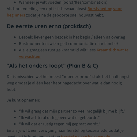
Wanneer je wilt voeden (borst/fles/combination)
Als borstvoeding een optie is: bewaar alvast
Borstvoeding voor
beginners
zodat je na de geboorte snel houvast hebt.
De eerste uren erna (praktisch)
Bezoek: liever geen bezoek in het begin / alleen na overleg
Rustmomenten: wie regelt communicatie naar familie?
Als je graag een rustige kraamtijd wilt: lees
Kraamtijd: wat te
verwachten
.
“Als het anders loopt” (Plan B & C)
Dit is misschien wel het meest “moeder-proof” stuk: het haalt angst
weg omdat je al één keer hebt nagedacht over wat je dan nodig
hebt.
Je kunt opnemen:
“Ik wil graag dat mijn partner zo veel mogelijk bij me blijft.”
“Ik wil achteraf uitleg over wat er gebeurde.”
“Ik wil dat er rustig tegen mij gepraat wordt.”
En als je wilt: een verwijzing naar herstel bij keizersnede, zodat je
weet wat je kunt verwachten:
Herstel na een keizersnede
.