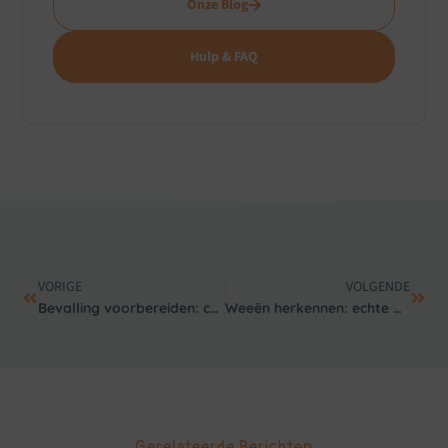
Onze Blog
Hulp & FAQ
VORIGE
VOLGENDE
Bevalling voorbereiden: complete checklist (zonder stress)
Weeën herkennen: echte weeën vs voorweeën (met praktische tips)
Gerelateerde Berichten