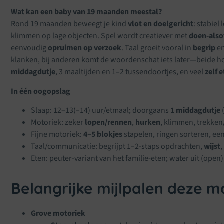
Wat kan een baby van 19 maanden meestal?
Rond 19 maanden beweegt je kind
vlot en doelgericht
: stabiel
klimmen op lage objecten. Spel wordt creatiever met
doen-also
eenvoudig
opruimen op verzoek
. Taal groeit vooral in
begrip
e
klanken, bij anderen komt de woordenschat iets later—beide hoo
middagdutje
, 3 maaltijden en 1–2 tussendoortjes, en veel
zelf 
In één oogopslag
Slaap: 12–13(–14) uur/etmaal; doorgaans
1 middagdutje
(
Motoriek: zeker
lopen/rennen
,
hurken
, klimmen, trekke
Fijne motoriek:
4–5 blokjes
stapelen, ringen sorteren, ee
Taal/communicatie: begrijpt 1–2-staps opdrachten,
wijst
,
Eten: peuter-variant van het familie-eten; water uit (open)
Belangrijke mijlpalen deze 
Grove motoriek