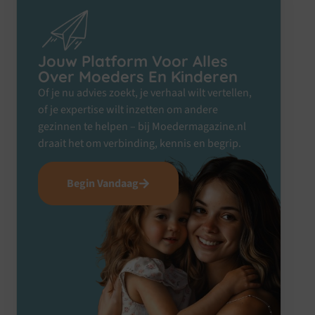
Jouw Platform Voor Alles
Over Moeders En Kinderen
Of je nu advies zoekt, je verhaal wilt vertellen,
of je expertise wilt inzetten om andere
gezinnen te helpen – bij Moedermagazine.nl
draait het om verbinding, kennis en begrip.
Begin Vandaag