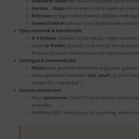
Stapzeker lopen
met draaien/stoppen; korte sprintj
Hurken→staan
om voorwerp op te rapen en door t
Klimmen
op lage treden/banken; glijbaan met bege
Duwen/trekken
van kar/stoel; beginnende evenwich
Fijne motoriek & handfunctie
4–5 blokjes
stapelen; in/uit bakjes, ringen op stok, 
Lepel
co-feeden
(jij laadt, kind stuurt); eerste po
Krassen/strepen; bladzijdes van stevige boekjes om
Zintuigen & communicatie
Wijzen
voor gedeelde aandacht; volgt jouw gebaren 
Dierengeluiden/klankspel (
boe
,
woef
); groei in he
starten (bv. “mama bal”).
Sociaal-emotioneel
Meer
autonomie
(“zelluf!”) en duidelijke voorkeure
woorden.
Hechting blijft: zoekt jou op bij spanning, verkent va