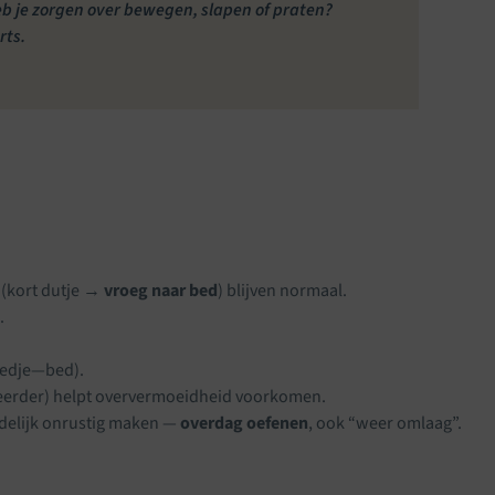
Heb je zorgen over bewegen, slapen of praten?
rts.
 (kort dutje →
vroeg naar bed
) blijven normaal.
.
edje—bed).
eerder) helpt oververmoeidheid voorkomen.
jdelijk onrustig maken —
overdag oefenen
, ook “weer omlaag”.