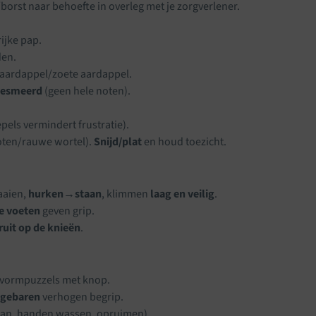
/borst naar behoefte in overleg met je zorgverlener.
rijke pap.
en.
, aardappel/zoete aardappel.
gesmeerd
(geen hele noten).
pels vermindert frustratie).
oten/rauwe wortel).
Snijd/plat
en houd toezicht.
aaien,
hurken→staan
, klimmen
laag en veilig
.
e voeten
geven grip.
ruit op de knieën
.
e vormpuzzels met knop.
 gebaren
verhogen begrip.
s aan, handen wassen, opruimen).