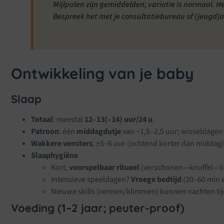
Mijlpalen zijn gemiddelden; variatie is normaal. 
Bespreek het met je consultatiebureau of (jeugd)a
Ontwikkeling van je baby
Slaap
Totaal
: meestal
12–13(–14) uur/24 u
.
Patroon
: één
middagdutje
van ~1,5–2,5 uur; wisseldagen
Wakkere vensters
: ±5–6 uur (ochtend korter dan middag)
Slaaphygiëne
Kort,
voorspelbaar ritueel
(verschonen—knuffel—li
Intensieve speeldagen?
Vroege bedtijd
(30–60 min 
Nieuwe skills (rennen/klimmen) kunnen nachten ti
Voeding (1–2 jaar; peuter-proof)