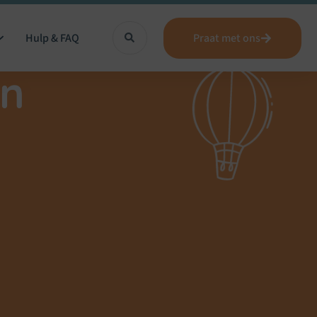
Hulp & FAQ
Praat met ons
en