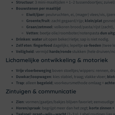
Structuur
: 3 mini-maaltijden + 1–2 tussendoortjes; zuivel
Bouwstenen per maaltijd
Eiwit/ijzer
: peulvruchten, ei, (mager) vlees/vis, ijzer
Groente/fruit
: zacht gegaard/rijp;
klein/plat
gesned
Graan/zetmeel
: volkoren brood/pasta/rijst (zacht)
Vetten
: beetje olie/roomboter/notenpasta
dun uit
Drinken
:
water
uit open beker/rietje; sap is niet nodig.
Zelf eten
:
fingerfood
dagelijks; lepeltje
co-feeden
(twee le
Veiligheid
: vermijd
harde/ronde
stukken (hele druiven/n
Lichamelijke ontwikkeling & motoriek
Vrije vloerbeweging
boven stoeltjes/wippers: rennen, dr
Duwkar/loopwagen
: kies stabiel, traag; vlakke vloer;
blot
Trap
: alleen
begeleid
; voorkeursmethode omlaag =
achte
Zintuigen & communicatie
Zien
: vormen/gaatjes/bakjes blijven favoriet; eenvoudig
Horen/spraak
: begrijpt meer dan het zegt;
korte zinnen +
Taalspel
:
praat—wijs—wacht
(2–3 s). Label routines (ja