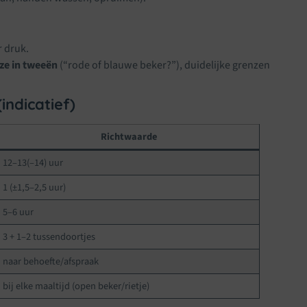
 druk.
ze in tweeën
(“rode of blauwe beker?”), duidelijke grenzen
ndicatief)
Richtwaarde
12–13(–14) uur
1 (±1,5–2,5 uur)
5–6 uur
3 + 1–2 tussendoortjes
naar behoefte/afspraak
bij elke maaltijd (open beker/rietje)