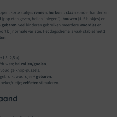
 lopen, korte stukjes
rennen
,
hurken→staan
zonder handen en
f
(pop eten geven, bellen “plegen”),
bouwen
(4–5 blokjes) en
n
gebaren
; veel kinderen gebruiken meerdere
woordjes
en
rt bij normale variatie. Het dagschema is vaak stabiel met
1
eten
.
±1,5–2,5 u).
n/duwen; bal
rollen/gooien
.
nvoudige knop-puzzels.
 gebruikt woordjes +
gebaren
.
 beker/rietje;
zelf eten
stimuleren.
maand