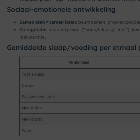
Sociaal-emotionele ontwikkeling
Samen eten = samen leren
: beurt nemen, proeven zonder
Co-regulatie
: benoem gevoel (“boos/teleurgesteld”),
keu
met warmte.
Gemiddelde slaap/voeding per etmaal (i
Onderdeel
Totale slaap
Dutjes
Wakkere vensters
Maaltijden
Melk/borst
Water