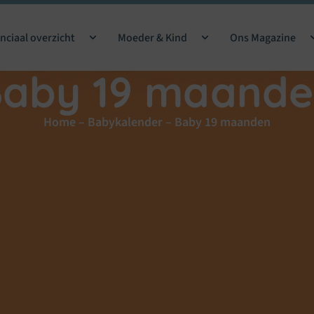
nciaal overzicht
Moeder & Kind
Ons Magazine
aby 19 maand
Home
–
Babykalender
–
Baby 19 maanden