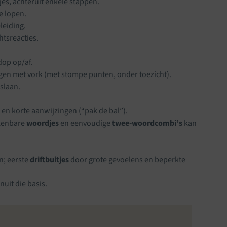
es, achteruit enkele stappen.
e lopen.
leiding.
tsreacties.
dop op/af.
gingen met vork (met stompe punten, onder toezicht).
slaan.
en korte aanwijzingen (“pak de bal”).
rkenbare
woordjes
en eenvoudige
twee-woordcombi’s
kan
n; eerste
driftbuitjes
door grote gevoelens en beperkte
nuit die basis.